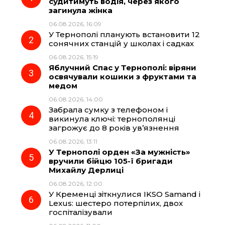
судитимуть водія, через якого
загинула жінка
b
g
s
r
06.08.2026, 16:09
У Тернополі планують встановити 12
o
r
A
сонячних станцій у школах і садках
06.08.2026, 15:19
Яблучний Спас у Тернополі: віряни
o
a
p
освячували кошики з фруктами та
медом
k
m
p
06.08.2026, 14:00
Забрала сумку з телефоном і
викинула ключі: тернополянці
загрожує до 8 років ув’язнення
06.08.2026, 13:11
У Тернополі орден «За мужність»
вручили бійцю 105-ї бригади
Михайлу Дерлиці
06.08.2026, 12:00
У Кременці зіткнулися IKSO Samand і
Lexus: шестеро потерпілих, двох
госпіталізували