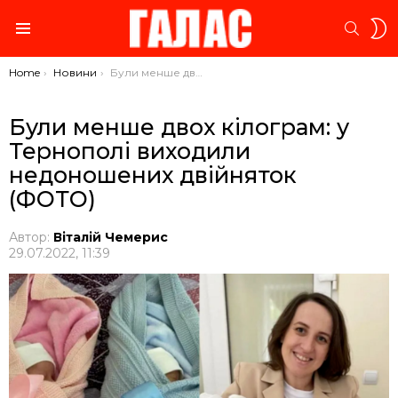
S
SEARC
S
Menu
You are here:
Home
Новини
Були менше двох кілограм: у Тернополі виходили недоношених двійняток (ФОТО)
Були менше двох кілограм: у
Тернополі виходили
недоношених двійняток
(ФОТО)
Автор:
Віталій Чемерис
29.07.2022, 11:39