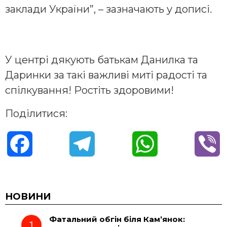
заклади України”, – зазначають у дописі
.
У центрі дякують батькам Данилка та
Даринки за такі важливі миті радості та
спілкування! Ростіть здоровими!
Поділитися:
F
T
W
V
a
e
h
i
c
l
a
b
НОВИНИ
Фатальний обгін біля Кам’янок:
e
e
t
e