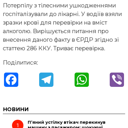
Потерпілу з тілесними ушкодженнями
госпіталізували до лікарні. У водіїв взяли
зразки крові для перевірки на вміст
алкоголю. Вирішується питання про
внесення даного факту в ЄРДР згідно зі
статтею 286 ККУ. Триває перевірка.
Поділитися:
F
T
W
V
a
e
h
i
c
l
a
b
НОВИНИ
П’яний устілку втікач перекинув
e
e
t
e
машину з пасажиром: шокуючі