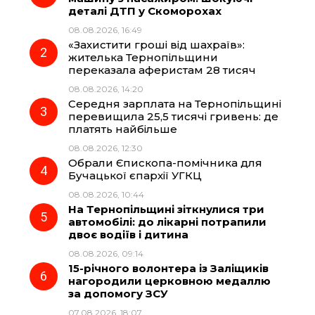
деталі ДТП у Скоморохах
b
g
s
r
08.08.2026, 16:49
«Захистити гроші від шахраїв»:
o
r
A
жителька Тернопільщини
переказала аферистам 28 тисяч
08.08.2026, 14:20
o
a
p
Середня зарплата на Тернопільщині
перевищила 25,5 тисячі гривень: де
k
m
p
платять найбільше
08.08.2026, 12:30
Обрали Єпископа-помічника для
Бучацької єпархії УГКЦ
08.08.2026, 10:44
На Тернопільщині зіткнулися три
автомобілі: до лікарні потрапили
двоє водіїв і дитина
08.08.2026, 09:14
15-річного волонтера із Заліщиків
нагородили церковною медаллю
за допомогу ЗСУ
07.08.2026, 18:07