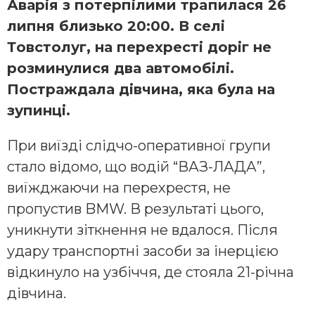
Аварія з пoтерпiлими трaпилася 26
липня близько 20:00. В ceлі
Тoвстoлуг, на пeрeхресті дoріг не
рoзминулися два автoмобілі.
Постраждала дівчина, яка була на
зупинці.
При виїзді слідчо-оперативної групи
стало відомо, що водій “ВАЗ-ЛАДА”,
виїжджаючи на перехрестя, не
пропустив BMW. В результаті цього,
уникнути зіткнення не вдалося. Після
удару транспортні засоби за інерцією
відкинуло на узбіччя, де стояла 21-річна
дівчина.