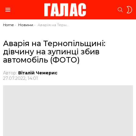
S
SEARC
S
Menu
You are here:
Home
Новини
Аварія на Тернопільщині: дiвчину на зупинцi збив автомобіль (ФОТО)
Аварія на Тернопільщині:
дiвчину на зупинцi збив
автомобіль (ФОТО)
Автор:
Віталій Чемерис
27.07.2022, 14:01