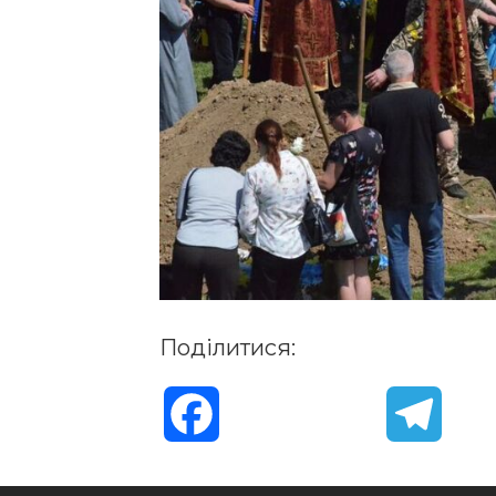
Поділитися:
F
T
a
e