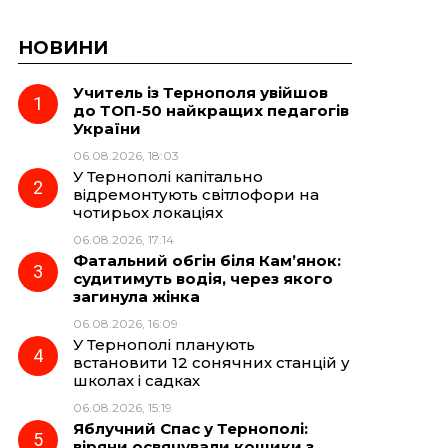
НОВИНИ
Учитель із Тернополя увійшов
до ТОП-50 найкращих педагогів
України
06.08.2026, 18:03
У Тернополі капітально
відремонтують світлофори на
чотирьох локаціях
06.08.2026, 17:14
Фатальний обгін біля Кам’янок:
судитимуть водія, через якого
загинула жінка
06.08.2026, 16:09
У Тернополі планують
встановити 12 сонячних станцій у
школах і садках
06.08.2026, 15:19
Яблучний Спас у Тернополі:
віряни освячували кошики з