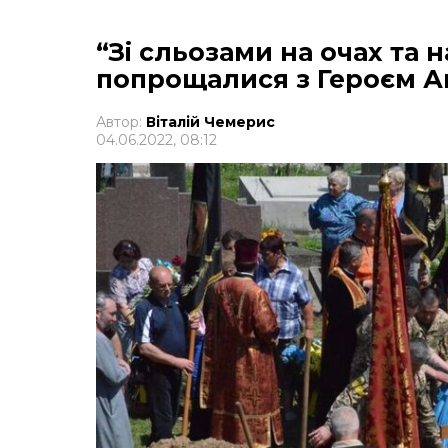
“Зі сльозами на очах та 
попрощалися з Героєм А
Автор:
Віталій Чемерис
04.06.2022, 08:12