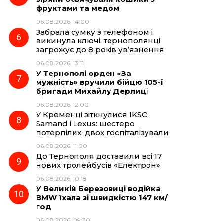
фруктами та медом
06.08.2026, 14:00
Забрала сумку з телефоном і
викинула ключі: тернополянці
загрожує до 8 років ув’язнення
06.08.2026, 13:11
У Тернополі орден «За
мужність» вручили бійцю 105-ї
бригади Михайлу Дерлиці
06.08.2026, 12:00
У Кременці зіткнулися IKSO
Samand і Lexus: шестеро
потерпілих, двох госпіталізували
06.08.2026, 11:00
До Тернополя доставили всі 17
нових тролейбусів «Електрон»
06.08.2026, 10:18
У Великій Березовиці водійка
BMW їхала зі швидкістю 147 км/
год
06.08.2026, 09:30