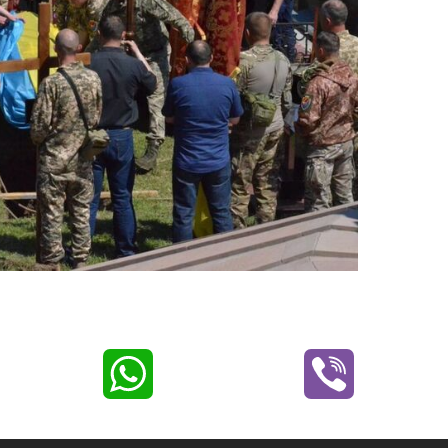
W
V
h
i