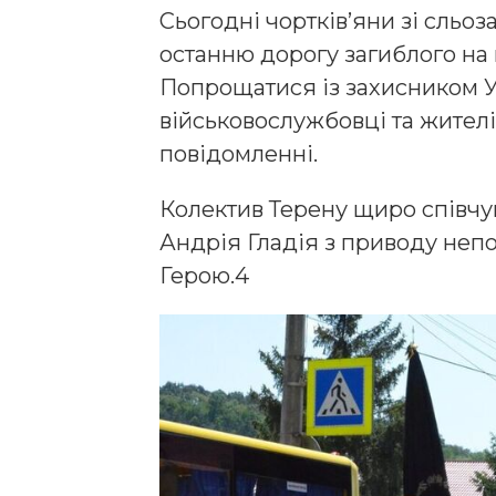
Сьогодні чортків’яни зі сльоз
останню дорогу загиблого на 
Попрощатися із захисником У
військовослужбовці та жителі
повідомленні.
Колектив Терену щиро співчу
Андрія Гладія з приводу непо
Герою.4