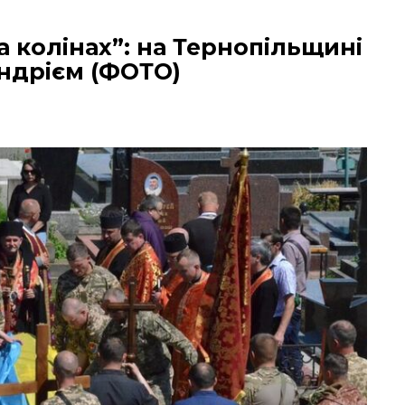
на колінах”: на Тернопільщині
ндрієм (ФОТО)