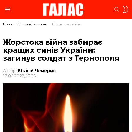
S
SEARC
S
Menu
You are here:
Home
Головні новини
Жорстока війна забирає кращих синів України: загинув солдат з Тернополя
Жорстока війна забирає
кращих синів України:
загинув солдат з Тернополя
Автор:
Віталій Чемерис
17.06.2022, 13:35