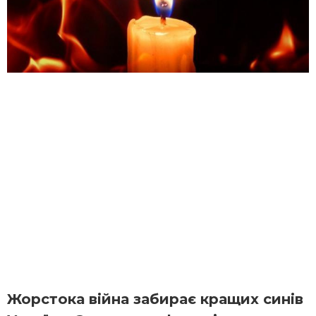
Жорстока війна забирає кращих синів