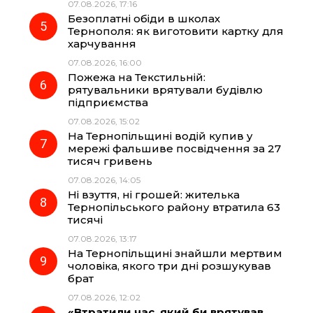
07.08.2026, 17:16
Безоплатні обіди в школах
Тернополя: як виготовити картку для
харчування
07.08.2026, 16:00
Пожежа на Текстильній:
рятувальники врятували будівлю
підприємства
07.08.2026, 15:02
На Тернопільщині водій купив у
мережі фальшиве посвідчення за 27
тисяч гривень
07.08.2026, 14:05
Ні взуття, ні грошей: жителька
Тернопільського району втратила 63
тисячі
07.08.2026, 13:17
На Тернопільщині знайшли мертвим
чоловіка, якого три дні розшукував
брат
07.08.2026, 12:02
«Втратили час, який би врятував