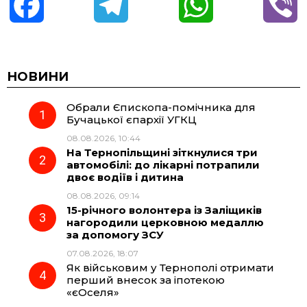
F
T
W
V
a
e
h
i
c
l
a
b
НОВИНИ
Обрали Єпископа-помічника для
e
e
t
e
Бучацької єпархії УГКЦ
08.08.2026, 10:44
b
g
s
r
На Тернопільщині зіткнулися три
автомобілі: до лікарні потрапили
o
r
A
двоє водіїв і дитина
08.08.2026, 09:14
15-річного волонтера із Заліщиків
o
a
p
нагородили церковною медаллю
за допомогу ЗСУ
k
m
p
07.08.2026, 18:07
Як військовим у Тернополі отримати
перший внесок за іпотекою
«єОселя»