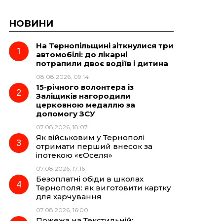
НОВИНИ
На Тернопільщині зіткнулися три
автомобілі: до лікарні
потрапили двоє водіїв і дитина
08.08.2026, 09:14
15-річного волонтера із
Заліщиків нагородили
церковною медаллю за
допомогу ЗСУ
07.08.2026, 18:07
Як військовим у Тернополі
отримати перший внесок за
іпотекою «єОселя»
07.08.2026, 17:16
Безоплатні обіди в школах
Тернополя: як виготовити картку
для харчування
07.08.2026, 16:00
Пожежа на Текстильній: