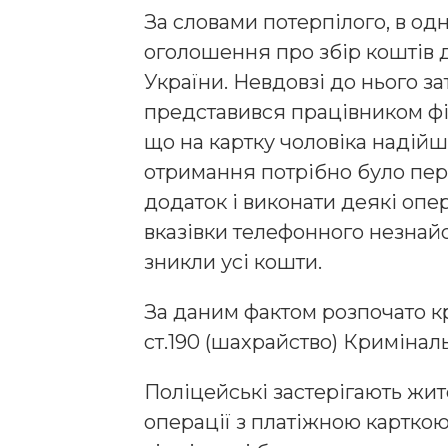
За словами потерпілого, в одн
оголошення про збір коштів
України. Невдовзі до нього з
представився працівником фін
що на картку чоловіка надій
отримання потрібно було пер
додаток і виконати деякі опер
вказівки телефонного незнайо
зникли усі кошти.
За даним фактом розпочато к
ст.190 (шахрайство) Кримінал
Поліцейські застерігають жите
операції з платіжною картко