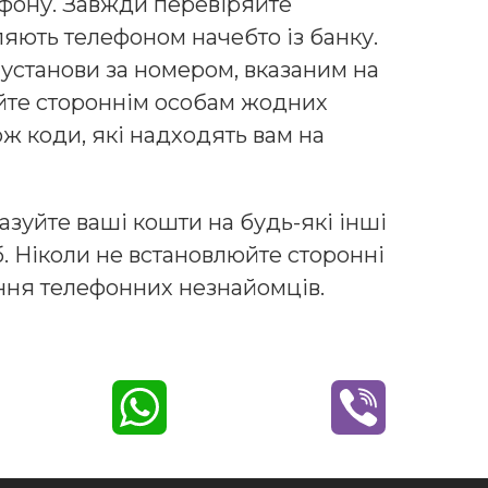
лефону. Завжди перевіряйте
яють телефоном начебто із банку.
 установи за номером, вказаним на
уйте стороннім особам жодних
кож коди, які надходять вам на
зуйте ваші кошти на будь-які інші
б. Ніколи не встановлюйте сторонні
ння телефонних незнайомців.
W
V
h
i