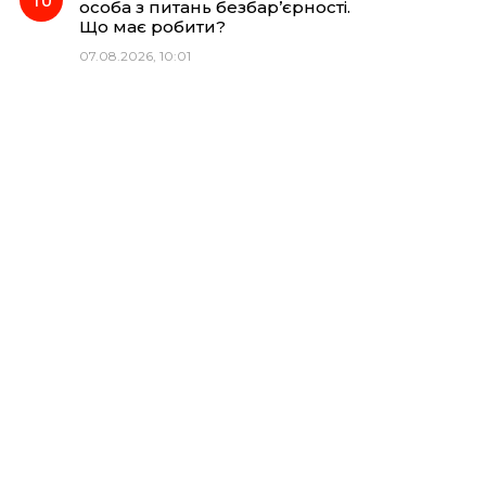
особа з питань безбар’єрності.
Що має робити?
07.08.2026, 10:01