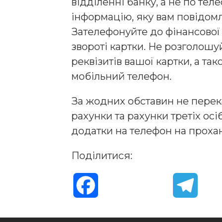
відділенні банку, а не по те
інформацію, яку вам повідомл
Зателефонуйте до фінансової
звороті картки. Не розголош
реквізитів вашої картки, а та
мобільний телефон.
За жодних обставин не перека
рахунки та рахунки третіх осі
додатки на телефон на проха
Поділитися:
F
T
a
e