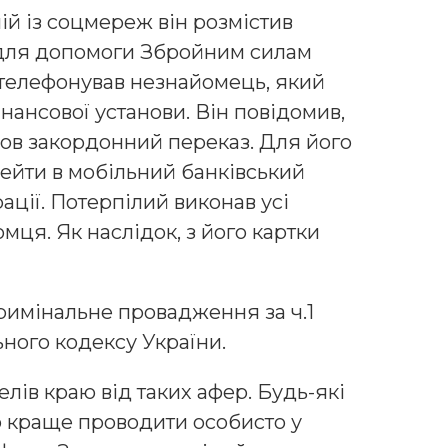
ій із соцмереж він розмістив
 для допомоги Збройним силам
ателефонував незнайомець, який
ансової установи. Він повідомив,
шов закордонний переказ. Для його
ейти в мобільний банківський
ації. Потерпілий виконав усі
мця. Як наслідок, з його картки
римінальне провадження за ч.1
ьного кодексу України.
лів краю від таких афер. Будь-які
ю краще проводити особисто у