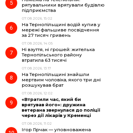
рятувальники врятували будівлю
підприємства
07.08.2026, 15:02
На Тернопільщині водій купив у
мережі фальшиве посвідчення
за 27 тисяч гривень
07.08.2026, 14:05
Ні взуття, ні грошей: жителька
Тернопільського району
втратила 63 тисячі
07.08.2026, 13:17
На Тернопільщині знайшли
мертвим чоловіка, якого три дні
розшукував брат
07.08.2026, 12:02
«Втратили час, який би
врятував його»: дружина
ветерана звернулася до поліції
через дії лікарів у Кременці
07.08.2026, 11:02
Ігор Гірчак — уповноважена