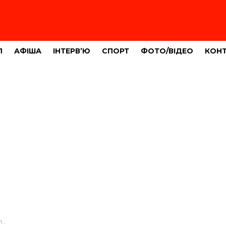
Л
АФІША
ІНТЕРВ’Ю
СПОРТ
ФОТО/ВІДЕО
КОН
рн