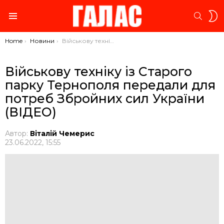
S
SEARC
S
Menu
You are here:
Home
Новини
Військову техніку із Старого парку Тернополя передали для потреб Збройних сил України (ВІДЕО)
Військову техніку із Старого
парку Тернополя передали для
потреб Збройних сил України
(ВІДЕО)
Автор:
Віталій Чемерис
23.06.2022, 15:55