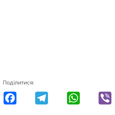
Поділитися:
F
T
W
V
a
e
h
i