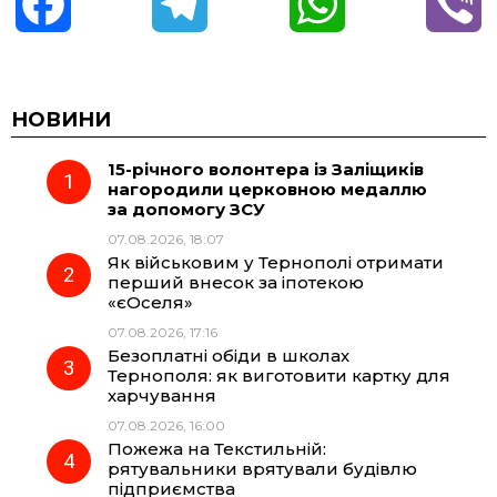
F
T
W
V
a
e
h
i
c
l
a
b
НОВИНИ
15-річного волонтера із Заліщиків
e
e
t
e
нагородили церковною медаллю
за допомогу ЗСУ
b
g
s
r
07.08.2026, 18:07
Як військовим у Тернополі отримати
o
r
A
перший внесок за іпотекою
«єОселя»
07.08.2026, 17:16
o
a
p
Безоплатні обіди в школах
Тернополя: як виготовити картку для
k
m
p
харчування
07.08.2026, 16:00
Пожежа на Текстильній:
рятувальники врятували будівлю
підприємства