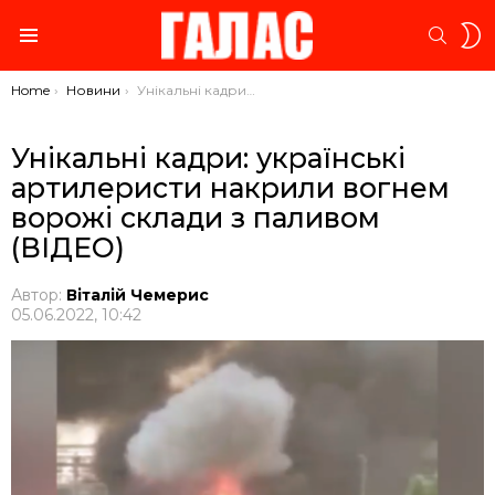
S
SEARC
S
Menu
You are here:
Home
Новини
Унікальні кадри: українські артилеристи накрили вогнем ворожі склади з паливом (ВІДЕО)
Унікальні кадри: українські
артилеристи накрили вогнем
ворожі склади з паливом
(ВІДЕО)
Автор:
Віталій Чемерис
05.06.2022, 10:42