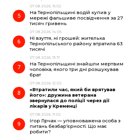
07.08.2026, 15:02
На Тернопільщині водій купив у
мережі фальшиве посвідчення за 27
тисяч гривень
07.08.2026, 14:05
Ні взуття, ні грошей: жителька
Тернопільського району втратила 63
тисячі
07.08.2026, 13:17
На Тернопільщині знайшли мертвим
чоловіка, якого три дні розшукував
брат
07.08.2026, 12:02
«Втратили час, який би врятував
його»: дружина ветерана
звернулася до поліції через дії
лікарів у Кременці
07.08.2026, 11:02
Ігор Гірчак — уповноважена особа з
питань безбар’єрності. Що має
робити?