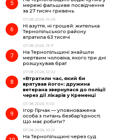
мережі фальшиве посвідчення
за 27 тисяч гривень
07.08.2026, 14:05
Ні взуття, ні грошей: жителька
Тернопільського району
втратила 63 тисячі
07.08.2026, 13:17
На Тернопільщині знайшли
мертвим чоловіка, якого три дні
розшукував брат
07.08.2026, 12:02
«Втратили час, який би
врятував його»: дружина
ветерана звернулася до поліції
через дії лікарів у Кременці
07.08.2026, 11:02
Ігор Гірчак — уповноважена
особа з питань безбар’єрності.
Що має робити?
07.08.2026, 10:01
На Тернопільщині через суд