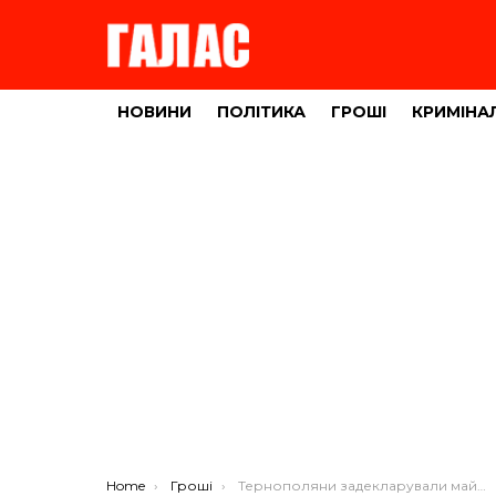
НОВИНИ
ПОЛІТИКА
ГРОШІ
КРИМІНА
You are here:
Home
Гроші
Тернополяни задекларували майже півмільярда доходів за минулий рік