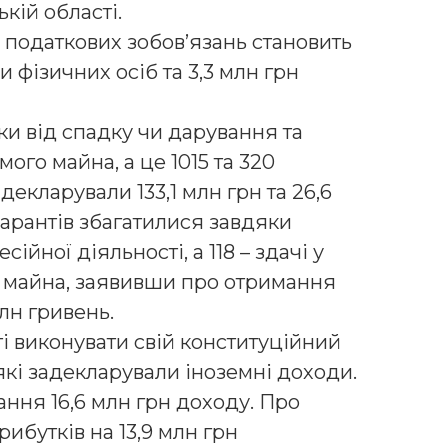
кій області.
 податкових зобов’язань становить
и фізичних осіб та 3,3 млн грн
и від спадку чи дарування та
ого майна, а це 1015 та 320
екларували 133,1 млн грн та 26,6
арантів збагатилися завдяки
йної діяльності, а 118 – здачі у
 майна, заявивши про отримання
млн гривень.
і виконувати свій конституційний
 які задекларували іноземні доходи.
ння 16,6 млн грн доходу. Про
ибутків на 13,9 млн грн