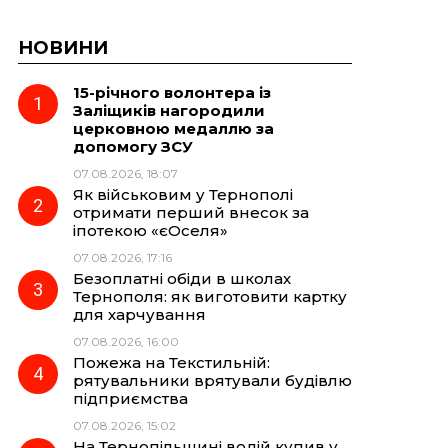
НОВИНИ
15-річного волонтера із
Заліщиків нагородили
церковною медаллю за
допомогу ЗСУ
07.08.2026, 18:07
Як військовим у Тернополі
отримати перший внесок за
іпотекою «єОселя»
07.08.2026, 17:16
Безоплатні обіди в школах
Тернополя: як виготовити картку
для харчування
07.08.2026, 16:00
Пожежа на Текстильній:
рятувальники врятували будівлю
підприємства
07.08.2026, 15:02
На Тернопільщині водій купив у