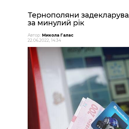
Тернополяни задекларува
за минулий рік
Автор:
Микола Галас
22.06.2022, 14:34