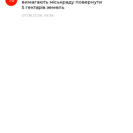
вимагають міськраду повернути
5 гектарів земель
07.08.2026, 09:36