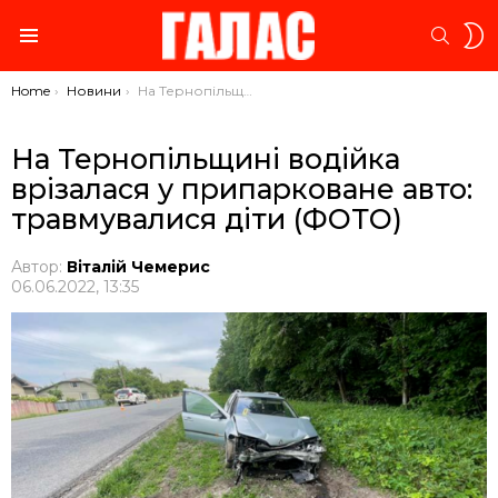
S
SEARC
S
Menu
You are here:
Home
Новини
На Тернопільщині водійка врізалася у припарковане авто: травмувалися діти (ФОТО)
На Тернопільщині водійка
врізалася у припарковане авто:
травмувалися діти (ФОТО)
Автор:
Віталій Чемерис
06.06.2022, 13:35