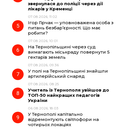
звернулася до поліції через дії
лікарів у Кременці
07.08.2026, 11:02
Ігор Гірчак — уповноважена особа з
питань безбар’єрності. Що має
робити?
07.08.2026, 10:01
На Тернопільщині через суд
вимагають міськраду повернути 5
гектарів земель
07.08.2026, 09:36
У полі на Тернопільщині знайшли
артилерійський снаряд
07.08.2026, 08:25
Учитель із Тернополя увійшов до
ТОП-50 найкращих педагогів
України
06.08.2026, 18:03
У Тернополі капітально
відремонтують світлофори на
чотирьох локаціях