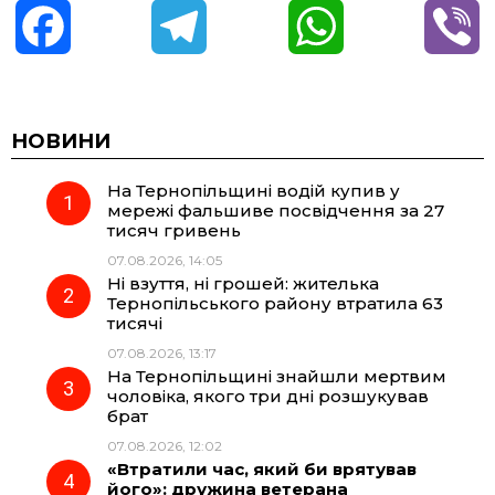
F
T
W
V
a
e
h
i
c
l
a
b
НОВИНИ
На Тернопільщині водій купив у
e
e
t
e
мережі фальшиве посвідчення за 27
тисяч гривень
b
g
s
r
07.08.2026, 14:05
Ні взуття, ні грошей: жителька
o
r
A
Тернопільського району втратила 63
тисячі
07.08.2026, 13:17
o
a
p
На Тернопільщині знайшли мертвим
чоловіка, якого три дні розшукував
k
m
p
брат
07.08.2026, 12:02
«Втратили час, який би врятував
його»: дружина ветерана