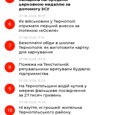
церковною медаллю за
допомогу ЗСУ
07.08.2026, 18:07
Як військовим у Тернополі
отримати перший внесок за
іпотекою «єОселя»
07.08.2026, 17:16
Безоплатні обіди в школах
Тернополя: як виготовити картку
для харчування
07.08.2026, 16:00
Пожежа на Текстильній:
рятувальники врятували будівлю
підприємства
07.08.2026, 15:02
На Тернопільщині водій купив у
мережі фальшиве посвідчення
за 27 тисяч гривень
07.08.2026, 14:05
Ні взуття, ні грошей: жителька
Тернопільського району