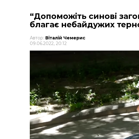
“Допоможіть синові заго
благає небайдужих терн
Автор:
Віталій Чемерис
09.06.2022, 20:12