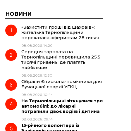
НОВИНИ
«Захистити гроші від шахраїв»:
жителька Тернопільщини
переказала аферистам 28 тисяч
08.08.2026, 14:20
Середня зарплата на
Тернопільщині перевищила 25,5
тисячі гривень: де платять
найбільше
08.08.2026, 12:30
Обрали Єпископа-помічника для
Бучацької єпархії УГКЦ
08.08.2026, 10:44
На Тернопільщині зіткнулися три
автомобілі: до лікарні
потрапили двоє водіїв і дитина
08.08.2026, 09:14
15-річного волонтера із
Заліщиків нагородили