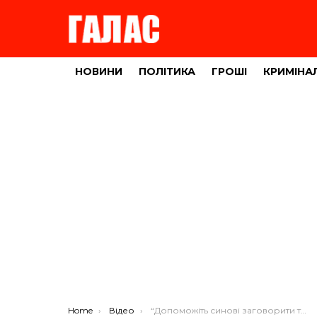
НОВИНИ
ПОЛІТИКА
ГРОШІ
КРИМІНА
You are here:
Home
Відео
“Допоможіть синові заговорити та позбутися болю”, – благає небайдужих тернополянка (ВІДЕО)