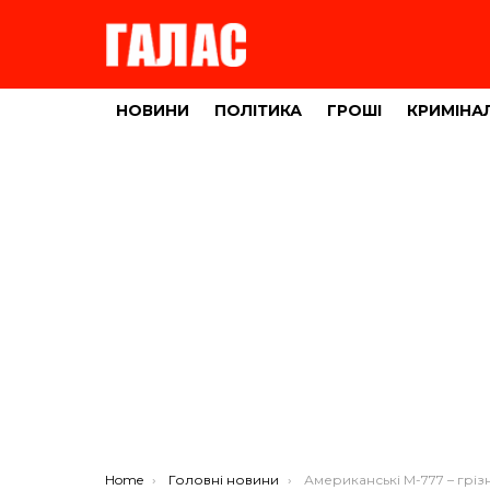
НОВИНИ
ПОЛІТИКА
ГРОШІ
КРИМІНА
You are here:
Home
Головні новини
Американські М-777 – грізна сила в руках воїнів з Терно