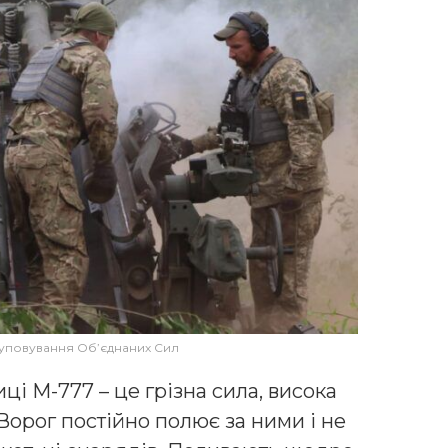
руповування Об’єднаних Сил
ці М-777 – це грізна сила, висока
 Ворог постійно полює за ними і не