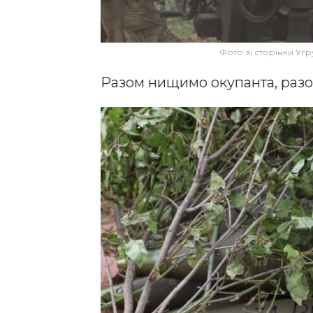
Фото зі сторінки Уг
Разом нищимо окупанта, разо