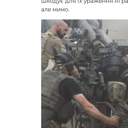
шкодує для їх ураження ні ра
але мимо.