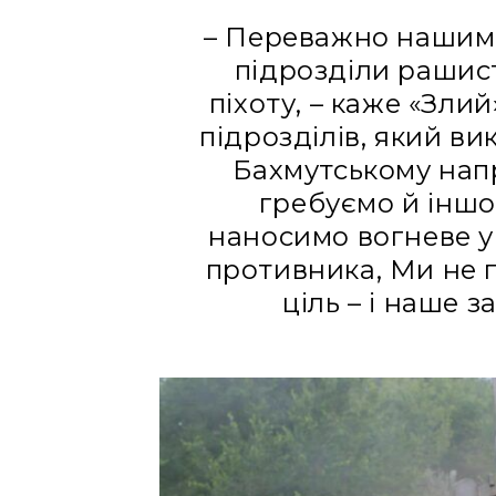
– Переважно нашими
підрозділи рашис
піхоту, – каже «Зли
підрозділів, який в
Бахмутському нап
гребуємо й іншо
наносимо вогневе у
противника, Ми не 
ціль – і наше 