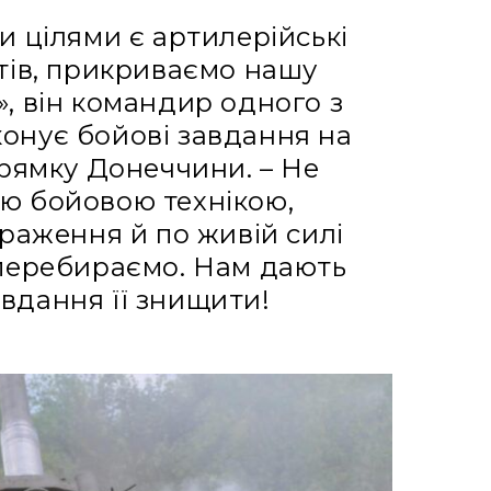
 цілями є артилерійські
тів, прикриваємо нашу
й», він командир одного з
иконує бойові завдання на
рямку Донеччини. – Не
ю бойовою технікою,
раження й по живій силі
перебираємо. Нам дають
завдання її знищити!