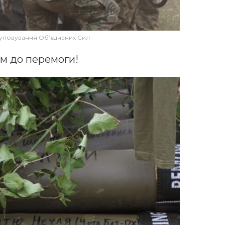
руповування Об’єднаних Сил
м до перемоги!