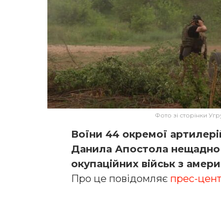
Фото зі сторінки Уг
Воїни 44 окремої артилері
Данила Апостола нещадно 
окупаційних військ з амер
Про це повідомляє
прес-цен