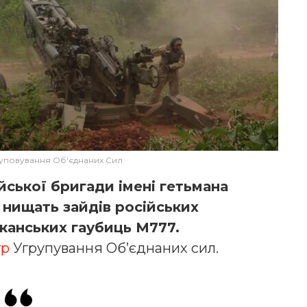
руповування Об'єднаних Сил
йської бригади імені гетьмана
нищать зайдів російських
иканських гаубиць М777.
тр
Угрупування Об’єднаних сил.