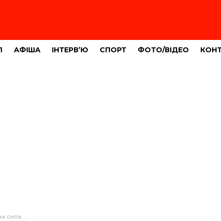
Л
АФІША
ІНТЕРВ’Ю
СПОРТ
ФОТО/ВІДЕО
КОН
пільщини (ФОТО)