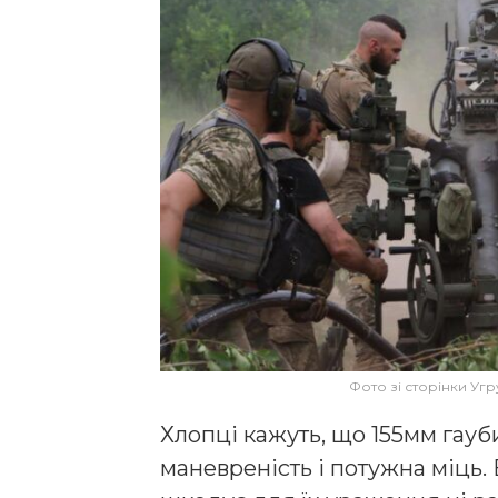
Фото зі сторінки Уг
Хлопці кажуть, що 155мм гауби
маневреність і потужна міць.