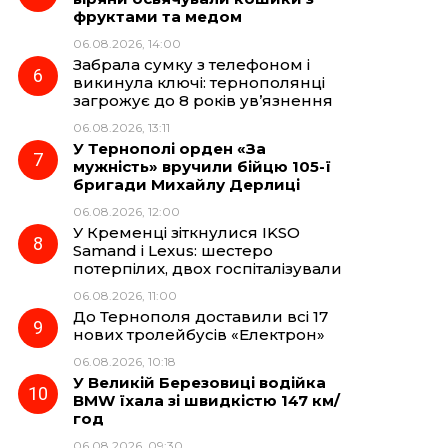
фруктами та медом
06.08.2026, 14:00
Забрала сумку з телефоном і
викинула ключі: тернополянці
загрожує до 8 років ув’язнення
06.08.2026, 13:11
У Тернополі орден «За
мужність» вручили бійцю 105-ї
бригади Михайлу Дерлиці
06.08.2026, 12:00
У Кременці зіткнулися IKSO
Samand і Lexus: шестеро
потерпілих, двох госпіталізували
06.08.2026, 11:00
До Тернополя доставили всі 17
нових тролейбусів «Електрон»
06.08.2026, 10:18
У Великій Березовиці водійка
BMW їхала зі швидкістю 147 км/
год
06.08.2026, 09:30