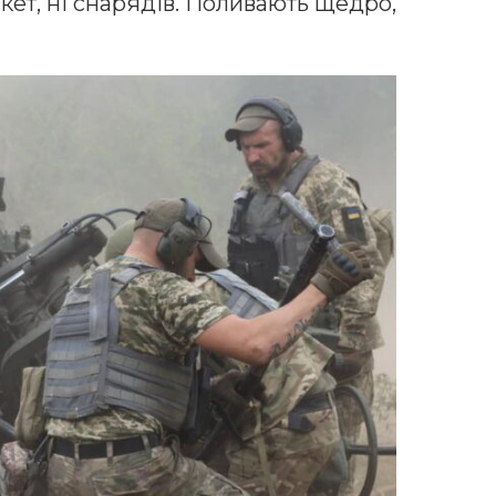
кет, ні снарядів. Поливають щедро,