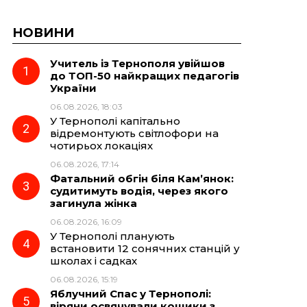
НОВИНИ
Учитель із Тернополя увійшов
до ТОП-50 найкращих педагогів
України
06.08.2026, 18:03
У Тернополі капітально
відремонтують світлофори на
чотирьох локаціях
06.08.2026, 17:14
Фатальний обгін біля Кам’янок:
судитимуть водія, через якого
загинула жінка
06.08.2026, 16:09
У Тернополі планують
встановити 12 сонячних станцій у
школах і садках
06.08.2026, 15:19
Яблучний Спас у Тернополі:
віряни освячували кошики з