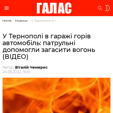
S
SEARC
S
Menu
You are here:
Home
Новини
У Тернополі в гаражі горів автомобіль: патрульні допомогли загасити вогонь (ВІДЕО)
У Тернополі в гаражі горів
автомобіль: патрульні
допомогли загасити вогонь
(ВІДЕО)
Автор:
Віталій Чемерис
24.05.2022, 16:51