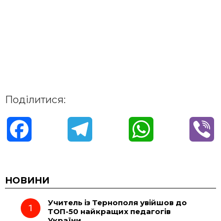
Поділитися:
F
T
W
V
a
e
h
i
c
l
a
b
НОВИНИ
Учитель із Тернополя увійшов до
e
e
t
e
ТОП-50 найкращих педагогів
України