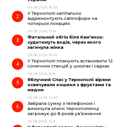
b
g
s
r
06.08.2026, 18:03
У Тернополі капітально
o
r
A
відремонтують світлофори на
чотирьох локаціях
06.08.2026, 17:14
o
a
p
Фатальний обгін біля Кам’янок:
судитимуть водія, через якого
k
m
p
загинула жінка
06.08.2026, 16:09
У Тернополі планують встановити 12
сонячних станцій у школах і садках
06.08.2026, 15:19
Яблучний Спас у Тернополі: віряни
освячували кошики з фруктами та
медом
06.08.2026, 14:00
Забрала сумку з телефоном і
викинула ключі: тернополянці
загрожує до 8 років ув’язнення
06.08.2026, 13:11