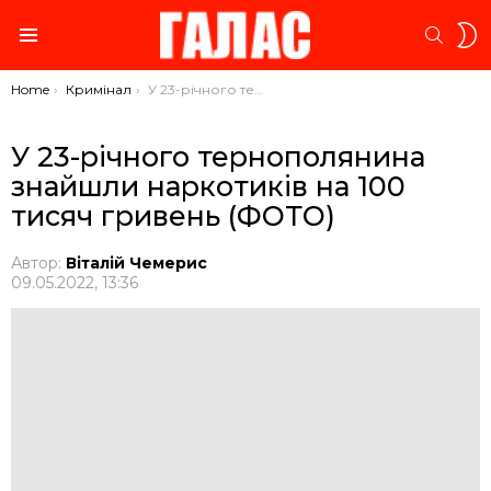
S
SEARC
S
Menu
You are here:
Home
Кримінал
У 23-річного тернополянина знайшли наркотиків на 100 тисяч гривень (ФОТО)
У 23-річного тернополянина
знайшли наркотиків на 100
тисяч гривень (ФОТО)
Автор:
Віталій Чемерис
09.05.2022, 13:36