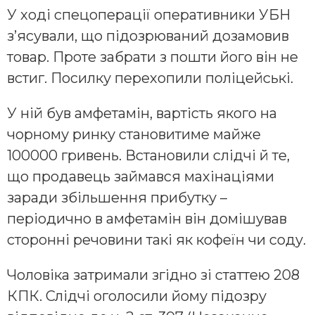
У ході спецоперації оперативники УБН
з’ясували, що підозрюваний дозамовив
товар. Проте забрати з пошти його він не
встиг. Посилку перехопили поліцейські.
У ній був амфетамін, вартість якого на
чорному ринку становитиме майже
100000 гривень. Встановили слідчі й те,
що продавець займався махінаціями
заради збільшення прибутку –
періодично в амфетамін він домішував
сторонні речовини такі як кофеїн чи соду.
Чоловіка затримали згідно зі статтею 208
КПК. Слідчі оголосили йому підозру