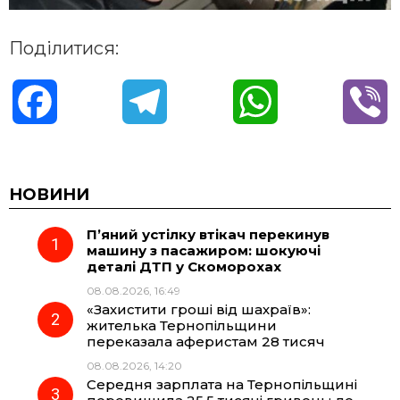
Поділитися:
F
T
W
V
a
e
h
i
c
l
a
b
НОВИНИ
П’яний устілку втікач перекинув
e
e
t
e
машину з пасажиром: шокуючі
деталі ДТП у Скоморохах
b
g
s
r
08.08.2026, 16:49
«Захистити гроші від шахраїв»:
o
r
A
жителька Тернопільщини
переказала аферистам 28 тисяч
08.08.2026, 14:20
o
a
p
Середня зарплата на Тернопільщині