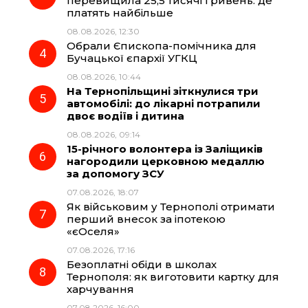
перевищила 25,5 тисячі гривень: де
k
m
p
платять найбільше
08.08.2026, 12:30
Обрали Єпископа-помічника для
Бучацької єпархії УГКЦ
08.08.2026, 10:44
На Тернопільщині зіткнулися три
автомобілі: до лікарні потрапили
двоє водіїв і дитина
08.08.2026, 09:14
15-річного волонтера із Заліщиків
нагородили церковною медаллю
за допомогу ЗСУ
07.08.2026, 18:07
Як військовим у Тернополі отримати
перший внесок за іпотекою
«єОселя»
07.08.2026, 17:16
Безоплатні обіди в школах
Тернополя: як виготовити картку для
харчування
07.08.2026, 16:00