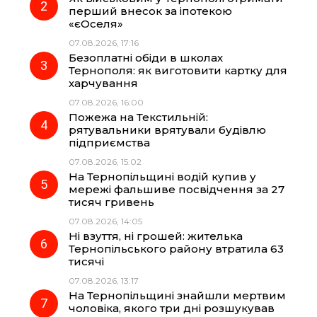
o
r
A
перший внесок за іпотекою
«єОселя»
07.08.2026, 17:16
o
a
p
Безоплатні обіди в школах
Тернополя: як виготовити картку для
k
m
p
харчування
07.08.2026, 16:00
Пожежа на Текстильній:
рятувальники врятували будівлю
підприємства
07.08.2026, 15:02
На Тернопільщині водій купив у
мережі фальшиве посвідчення за 27
тисяч гривень
07.08.2026, 14:05
Ні взуття, ні грошей: жителька
Тернопільського району втратила 63
тисячі
07.08.2026, 13:17
На Тернопільщині знайшли мертвим
чоловіка, якого три дні розшукував