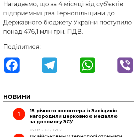
Нагадаємо, що за 4 місяці від суб’єктів
підприємництва Тернопільщини до
Державного бюджету України поступило
понад 476,1 млн грн. ПДВ.
Поділитися:
F
T
W
V
a
e
h
i
c
l
a
b
НОВИНИ
15-річного волонтера із Заліщиків
e
e
t
e
нагородили церковною медаллю
за допомогу ЗСУ
b
g
s
r
07.08.2026, 18:07
Як військовим у Тернополі отримати