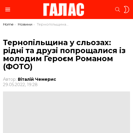
S
SEARC
S
Menu
You are here:
Home
Новини
Тернопільщина у сльозах: рідні та друзі попрощалися із молодим Героєм Романом (ФОТО)
Тернопільщина у сльозах:
рідні та друзі попрощалися із
молодим Героєм Романом
(ФОТО)
Автор:
Віталій Чемерис
29.05.2022, 19:28