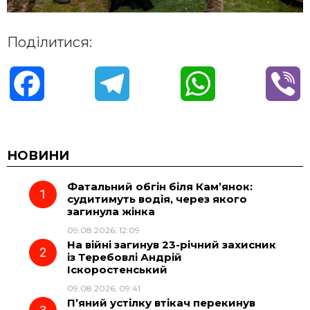
Поділитися:
F
T
W
V
a
e
h
i
c
l
a
b
НОВИНИ
Фатальний обгін біля Кам’янок:
e
e
t
e
судитимуть водія, через якого
загинула жінка
b
g
s
r
09.08.2026, 12:09
На війні загинув 23-річний захисник
o
r
A
із Теребовлі Андрій
Іскоростенський
09.08.2026, 09:41
o
a
p
П’яний устілку втікач перекинув