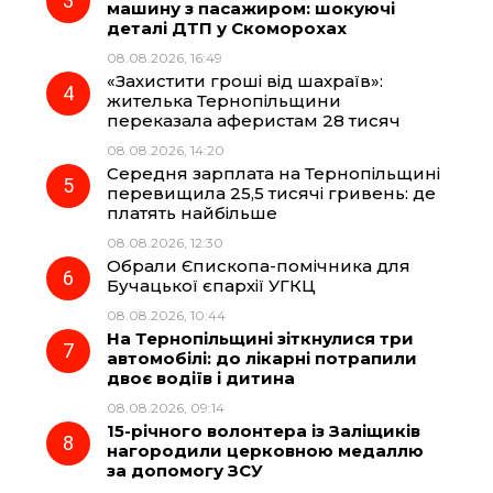
машину з пасажиром: шокуючі
k
m
p
деталі ДТП у Скоморохах
08.08.2026, 16:49
«Захистити гроші від шахраїв»:
жителька Тернопільщини
переказала аферистам 28 тисяч
08.08.2026, 14:20
Середня зарплата на Тернопільщині
перевищила 25,5 тисячі гривень: де
платять найбільше
08.08.2026, 12:30
Обрали Єпископа-помічника для
Бучацької єпархії УГКЦ
08.08.2026, 10:44
На Тернопільщині зіткнулися три
автомобілі: до лікарні потрапили
двоє водіїв і дитина
08.08.2026, 09:14
15-річного волонтера із Заліщиків
нагородили церковною медаллю
за допомогу ЗСУ