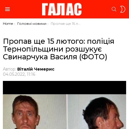
S
SEARC
S
Menu
You are here:
Home
Головні новини
Пропав ще 15 лютого: поліція Тернопільщини розшукує Свинарчука Василя (ФОТО)
Пропав ще 15 лютого: поліція
Тернопільщини розшукує
Свинарчука Василя (ФОТО)
Автор:
Віталій Чемерис
04.05.2022, 11:16