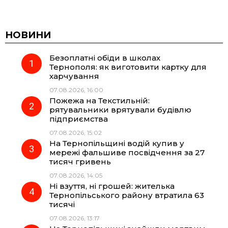
a
e
h
i
c
l
a
b
НОВИНИ
Безоплатні обіди в школах
e
e
t
e
Тернополя: як виготовити картку для
харчування
b
g
s
r
07.08.2026, 16:00
Пожежа на Текстильній:
o
r
A
рятувальники врятували будівлю
підприємства
07.08.2026, 15:02
o
a
p
На Тернопільщині водій купив у
мережі фальшиве посвідчення за 27
k
m
p
тисяч гривень
07.08.2026, 14:05
Ні взуття, ні грошей: жителька
Тернопільського району втратила 63
тисячі
07.08.2026, 13:17