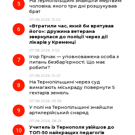
На Тернопільщині знайшли мертвим
чоловіка, якого три дні розшукував
брат
07.08.2026, 12:02
«Втратили час, який би врятував
його»: дружина ветерана
звернулася до поліції через дії
лікарів у Кременці
07.08.2026, 11:02
Ігор Гірчак — уповноважена особа з
питань безбар’єрності. Що має
робити?
07.08.2026, 10:01
На Тернопільщині через суд
вимагають міськраду повернути 5
гектарів земель
07.08.2026, 09:36
У полі на Тернопільщині знайшли
артилерійський снаряд
07.08.2026, 08:25
Учитель із Тернополя увійшов до
ТОП-50 найкращих педагогів