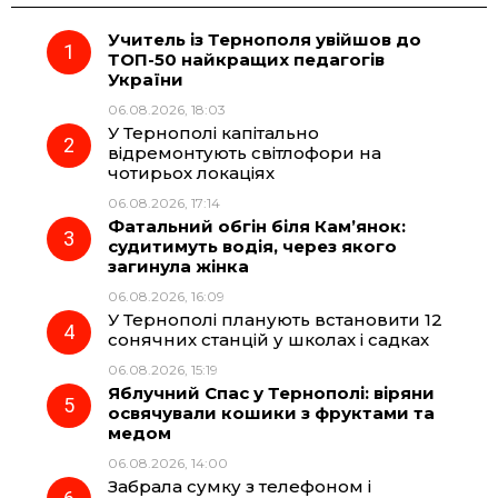
Учитель із Тернополя увійшов до
e
e
t
e
ТОП-50 найкращих педагогів
України
b
g
s
r
06.08.2026, 18:03
У Тернополі капітально
o
r
A
відремонтують світлофори на
чотирьох локаціях
06.08.2026, 17:14
o
a
p
Фатальний обгін біля Кам’янок:
судитимуть водія, через якого
k
m
p
загинула жінка
06.08.2026, 16:09
У Тернополі планують встановити 12
сонячних станцій у школах і садках
06.08.2026, 15:19
Яблучний Спас у Тернополі: віряни
освячували кошики з фруктами та
медом
06.08.2026, 14:00
Забрала сумку з телефоном і