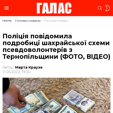
S
SEARC
S
Menu
You are here:
Home
Головні новини
Поліція повідомила подробиці шахрайської схеми псевдоволонтерів з Тернопільщини (ФОТО, ВІДЕО)
Поліція повідомила
подробиці шахрайської схеми
псевдоволонтерів з
Тернопільщини (ФОТО, ВІДЕО)
Автор:
Марта Краузе
11.05.2022, 19:30