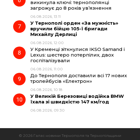
викинула ключі: тернополянці
загрожує до 8 років ув’язнення
06.08.2026, 13:11
У Тернополі орден «За мужність»
вручили бійцю 105-ї бригади
Михайлу Дерлиці
06.08.2026, 12:00
У Кременці зіткнулися IKSO Samand і
Lexus: шестеро потерпілих, двох
госпіталізували
06.08.2026, 11:00
До Тернополя доставили всі 17 нових
тролейбусів «Електрон»
06.08.2026, 10:18
У Великій Березовиці водійка BMW
їхала зі швидкістю 147 км/год
06.08.2026, 09:30
© 2026 Галас новини Тернополя та Тернопільщини