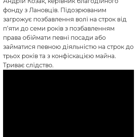
Андрій Козак, керівник благодійного
фонду з Лановців. Підозрюваним
загрожує позбавлення волі на строк від
п’яти до семи років з позбавленням
права обіймати певні посади або
займатися певною діяльністю на строк до
трьох років та з конфіскацією майна.
Триває слідство.