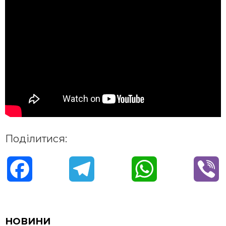
Поділитися:
F
T
W
V
a
e
h
i
c
l
a
b
НОВИНИ