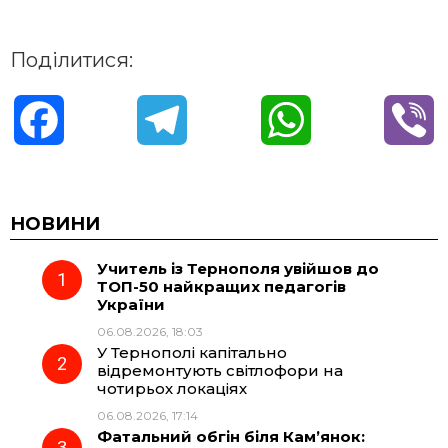
Поділитися:
F
T
W
V
a
e
h
i
c
l
a
b
НОВИНИ
Учитель із Тернополя увійшов до
e
e
t
e
ТОП-50 найкращих педагогів
України
b
g
s
r
06.08.2026, 18:03
У Тернополі капітально
o
r
A
відремонтують світлофори на
чотирьох локаціях
06.08.2026, 17:14
o
a
p
Фатальний обгін біля Кам’янок: