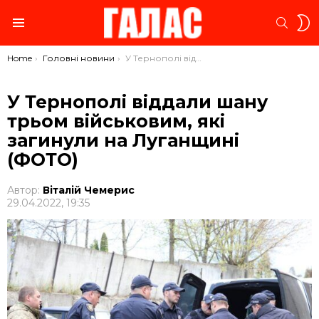
S
SEARC
S
Menu
You are here:
Home
Головні новини
У Тернополі віддали шану трьом військовим, які загинули на Луганщині (ФОТО)
У Тернополі віддали шану
трьом військовим, які
загинули на Луганщині
(ФОТО)
Автор:
Віталій Чемерис
29.04.2022, 19:35