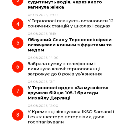
судитимуть водія, через якого
k
m
p
загинула жінка
06.08.2026, 16:09
У Тернополі планують встановити 12
сонячних станцій у школах і садках
06.08.2026, 15:19
Яблучний Спас у Тернополі: віряни
освячували кошики з фруктами та
медом
06.08.2026, 14:00
Забрала сумку з телефоном і
викинула ключі: тернополянці
загрожує до 8 років ув’язнення
06.08.2026, 13:11
У Тернополі орден «За мужність»
вручили бійцю 105-ї бригади
Михайлу Дерлиці
06.08.2026, 12:00
У Кременці зіткнулися IKSO Samand і
Lexus: шестеро потерпілих, двох
госпіталізували