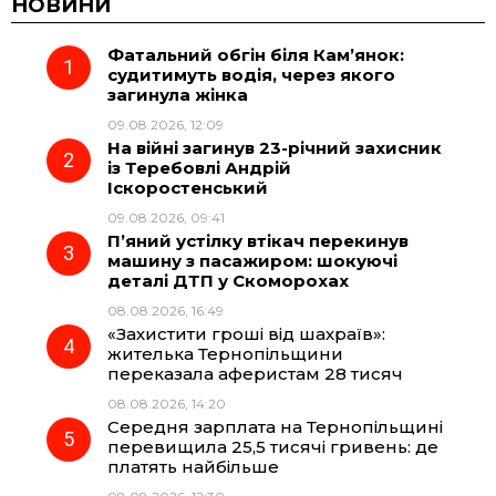
c
l
a
b
НОВИНИ
Фатальний обгін біля Кам’янок:
e
e
t
e
судитимуть водія, через якого
загинула жінка
b
g
s
r
09.08.2026, 12:09
На війні загинув 23-річний захисник
o
r
A
із Теребовлі Андрій
Іскоростенський
09.08.2026, 09:41
o
a
p
П’яний устілку втікач перекинув
машину з пасажиром: шокуючі
k
m
p
деталі ДТП у Скоморохах
08.08.2026, 16:49
«Захистити гроші від шахраїв»:
жителька Тернопільщини
переказала аферистам 28 тисяч
08.08.2026, 14:20
Середня зарплата на Тернопільщині
перевищила 25,5 тисячі гривень: де
платять найбільше