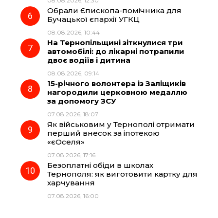
08.08.2026, 12:30
Обрали Єпископа-помічника для
Бучацької єпархії УГКЦ
08.08.2026, 10:44
На Тернопільщині зіткнулися три
автомобілі: до лікарні потрапили
двоє водіїв і дитина
08.08.2026, 09:14
15-річного волонтера із Заліщиків
нагородили церковною медаллю
за допомогу ЗСУ
07.08.2026, 18:07
Як військовим у Тернополі отримати
перший внесок за іпотекою
«єОселя»
07.08.2026, 17:16
Безоплатні обіди в школах
Тернополя: як виготовити картку для
харчування
07.08.2026, 16:00