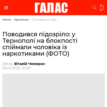
S
SEARC
S
Menu
You are here:
Home
Кримінал
Поводився підозріло: у Тернополі на блокпості спіймали чоловіка із наркотиками (ФОТО)
Поводився підозріло: у
Тернополі на блокпості
спіймали чоловіка із
наркотиками (ФОТО)
Автор:
Віталій Чемерис
25.04.2022, 10:49