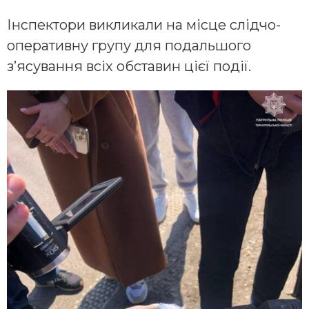
Інспектори викликали на місце слідчо-
оперативну групу для подальшого
з’ясування всіх обставин цієї події.