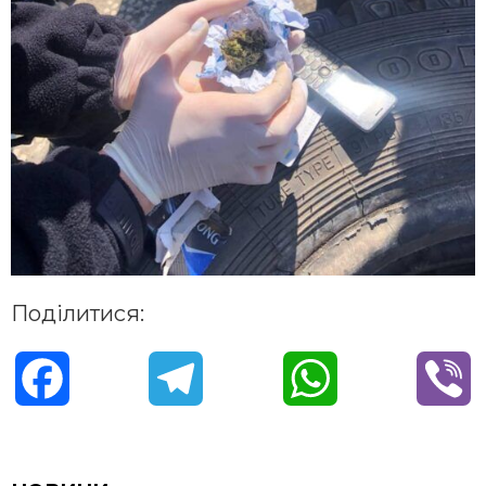
Поділитися:
F
T
W
V
a
e
h
i