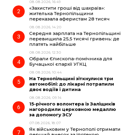
08.08.2026, 16:49
«Захистити гроші від шахраїв»:
o
r
A
жителька Тернопільщини
переказала аферистам 28 тисяч
08.08.2026, 14:20
o
a
p
Середня зарплата на Тернопільщині
перевищила 25,5 тисячі гривень: де
k
m
p
платять найбільше
08.08.2026, 12:30
Обрали Єпископа-помічника для
Бучацької єпархії УГКЦ
08.08.2026, 10:44
На Тернопільщині зіткнулися три
автомобілі: до лікарні потрапили
двоє водіїв і дитина
08.08.2026, 09:14
15-річного волонтера із Заліщиків
нагородили церковною медаллю
за допомогу ЗСУ
07.08.2026, 18:07
Як військовим у Тернополі отримати
перший внесок за іпотекою