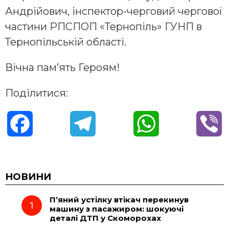
Андрійович, інспектор-черговий чергової
частини РПСПОП «Тернопіль» ГУНП в
Тернопільській області.
Вічна пам’ять Героям!
Поділитися:
F
T
W
V
a
e
h
i
c
l
a
b
НОВИНИ
П’яний устілку втікач перекинув
e
e
t
e
машину з пасажиром: шокуючі
деталі ДТП у Скоморохах
b
g
s
r