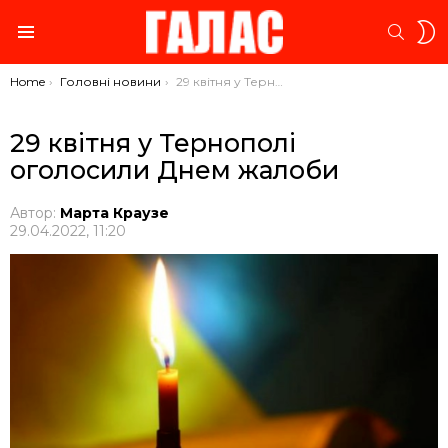
S
SEARC
S
Menu
You are here:
Home
Головні новини
29 квітня у Тернополі оголосили Днем жалоби
29 квітня у Тернополі
оголосили Днем жалоби
Автор:
Марта Краузе
29.04.2022, 11:20