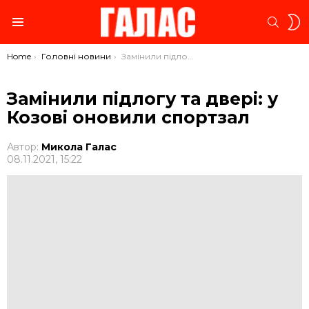
S
SEARC
S
Menu
You are here:
Home
Головні новини
Замінили підлогу та двері: у Козові оновили спортзал
Замінили підлогу та двері: у
Козові оновили спортзал
Автор:
Микола Галас
08.11.2021, 15:22