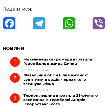
Поділитися:
F
T
W
V
a
e
h
i
c
l
a
b
НОВИНИ
Микулинецька громада втратила
e
e
t
e
Героя Володимира Дичка
09.08.2026, 14:46
b
g
s
r
Фатальний обгін біля Кам’янок:
судитимуть водія, через якого
o
r
A
загинула жінка
09.08.2026, 12:09
Тернопільщина втратила 23-річного
o
a
p
захисника із Теребовлі Андрія
Іскоростенського
k
m
p