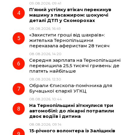
09.08.2026, 09:41
П’яний устілку втікач перекинув
машину з пасажиром: шокуючі
деталі ДТП у Скоморохах
08.08.2026, 16:49
«Захистити гроші від шахраїв»:
жителька Тернопільщини
переказала аферистам 28 тисяч
08.08.2026, 14:20
Середня зарплата на Тернопільщині
перевищила 25,5 тисячі гривень: де
платять найбільше
08.08.2026, 12:30
Обрали Єпископа-помічника для
Бучацької єпархії УГКЦ
08.08.2026, 10:44
На Тернопільщині зіткнулися три
автомобілі: до лікарні потрапили
двоє водіїв і дитина
08.08.2026, 09:14
15-річного волонтера із Заліщиків