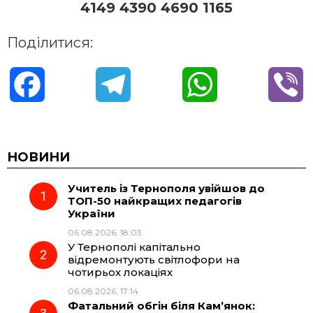
4149 4390 4690 1165
Поділитися:
F
T
W
V
a
e
h
i
c
l
a
b
НОВИНИ
Учитель із Тернополя увійшов до
e
e
t
e
ТОП-50 найкращих педагогів
України
b
g
s
r
06.08.2026, 18:03
У Тернополі капітально
o
r
A
відремонтують світлофори на
чотирьох локаціях
06.08.2026, 17:14
o
a
p
Фатальний обгін біля Кам’янок: