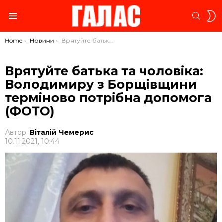
S
SEARC
S
Menu
You are here:
Home
Новини
Врятуйте батька та чоловіка: Володимиру з Борщівщини терміново потрібна допомога (ФОТО)
Врятуйте батька та чоловіка:
Володимиру з Борщівщини
терміново потрібна допомога
(ФОТО)
Автор:
Віталій Чемерис
10.11.2021, 10:44