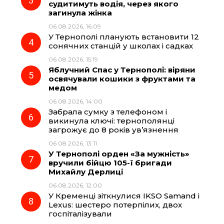
судитимуть водія, через якого
k
m
p
загинула жінка
06.08.2026, 16:09
У Тернополі планують встановити 12
сонячних станцій у школах і садках
06.08.2026, 15:19
Яблучний Спас у Тернополі: віряни
освячували кошики з фруктами та
медом
06.08.2026, 14:00
Забрала сумку з телефоном і
викинула ключі: тернополянці
загрожує до 8 років ув’язнення
06.08.2026, 13:11
У Тернополі орден «За мужність»
вручили бійцю 105-ї бригади
Михайлу Дерлиці
06.08.2026, 12:00
У Кременці зіткнулися IKSO Samand і
Lexus: шестеро потерпілих, двох
госпіталізували