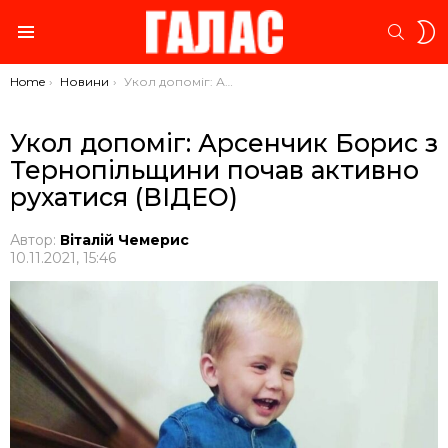
S
SEARC
S
Menu
You are here:
Home
Новини
Укол допоміг: Арсенчик Борис з Тернопільщини почав активно рухатися (ВІДЕО)
Укол допоміг: Арсенчик Борис з
Тернопільщини почав активно
рухатися (ВІДЕО)
Автор:
Віталій Чемерис
10.11.2021, 15:46