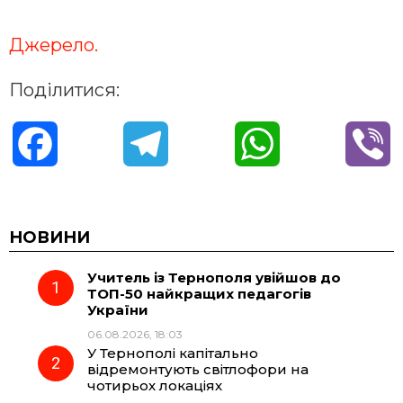
Джерело.
Поділитися:
F
T
W
V
a
e
h
i
c
l
a
b
НОВИНИ
Учитель із Тернополя увійшов до
e
e
t
e
ТОП-50 найкращих педагогів
України
b
g
s
r
06.08.2026, 18:03
У Тернополі капітально
o
r
A
відремонтують світлофори на
чотирьох локаціях