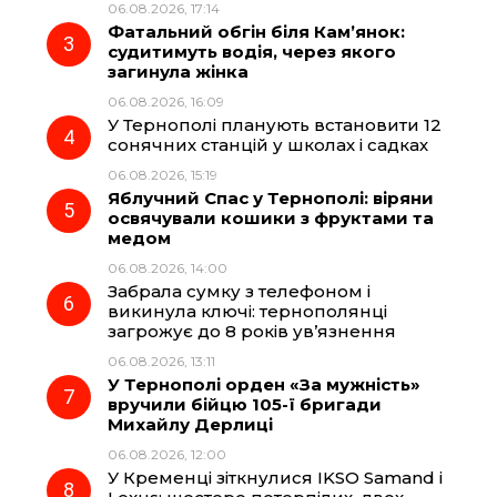
06.08.2026, 17:14
o
a
p
Фатальний обгін біля Кам’янок:
судитимуть водія, через якого
k
m
p
загинула жінка
06.08.2026, 16:09
У Тернополі планують встановити 12
сонячних станцій у школах і садках
06.08.2026, 15:19
Яблучний Спас у Тернополі: віряни
освячували кошики з фруктами та
медом
06.08.2026, 14:00
Забрала сумку з телефоном і
викинула ключі: тернополянці
загрожує до 8 років ув’язнення
06.08.2026, 13:11
У Тернополі орден «За мужність»
вручили бійцю 105-ї бригади
Михайлу Дерлиці
06.08.2026, 12:00
У Кременці зіткнулися IKSO Samand і