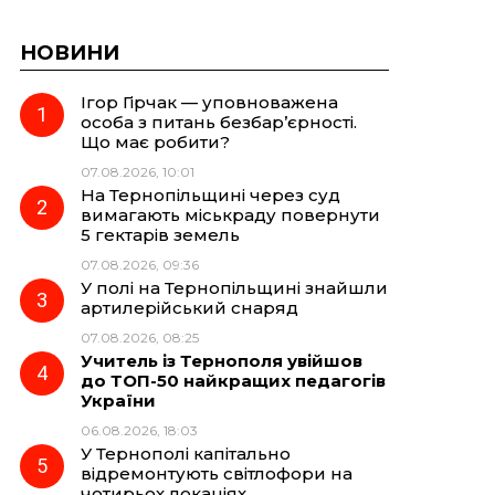
НОВИНИ
Ігор Гірчак — уповноважена
особа з питань безбар’єрності.
Що має робити?
07.08.2026, 10:01
На Тернопільщині через суд
вимагають міськраду повернути
5 гектарів земель
07.08.2026, 09:36
У полі на Тернопільщині знайшли
артилерійський снаряд
07.08.2026, 08:25
Учитель із Тернополя увійшов
до ТОП-50 найкращих педагогів
України
06.08.2026, 18:03
У Тернополі капітально
відремонтують світлофори на
чотирьох локаціях