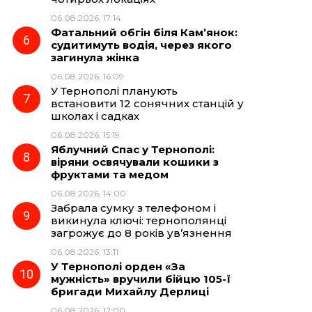
06.08.2026, 17:14
Фатальний обгін біля Кам’янок:
судитимуть водія, через якого
загинула жінка
06.08.2026, 16:09
У Тернополі планують
встановити 12 сонячних станцій у
школах і садках
06.08.2026, 15:19
Яблучний Спас у Тернополі:
віряни освячували кошики з
фруктами та медом
06.08.2026, 14:00
Забрала сумку з телефоном і
викинула ключі: тернополянці
загрожує до 8 років ув’язнення
06.08.2026, 13:11
У Тернополі орден «За
мужність» вручили бійцю 105-ї
бригади Михайлу Дерлиці
06.08.2026, 12:00