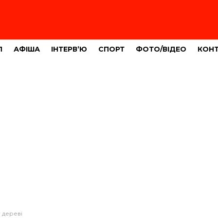
Л
АФІША
ІНТЕРВ’Ю
СПОРТ
ФОТО/ВІДЕО
КОН
 дереві