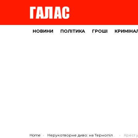
НОВИНИ
ПОЛІТИКА
ГРОШІ
КРИМІНА
You are here:
Home
Нерукотворне диво: на Тернопільщині у стовбурі дерева знайшли зображення хреста (ФОТО, ВІДЕО)
Хрест у