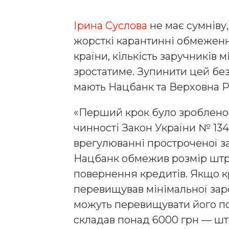
Ірина Суслова
не має сумніву
жорсткі карантинні обмеження
країни, кількість заручників 
зростатиме. Зупинити цей бе
мають Нацбанк та Верховна Р
«Перший крок було зроблено.
чинності Закон України № 134
врегулюванні простроченої з
Нацбанк обмежив розмір штр
повернення кредитів. Якщо к
перевищував мінімальної заро
можуть перевищувати його по
складав понад 6000 грн — шт