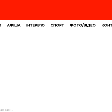
Л
АФІША
ІНТЕРВ’Ю
СПОРТ
ФОТО/ВІДЕО
КОН
окредитних установ»