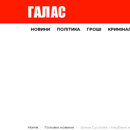
НОВИНИ
ПОЛІТИКА
ГРОШІ
КРИМІНА
You are here:
Home
Головні новини
Ірина Суслова: «Нацбанк має захистити українців від боргових ям мікр