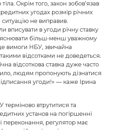
іла. Окрім того, закон зобов’язав
кредитних угодах розмір річних
н ситуацію не виправив.
и вписувати в угоди річну ставку
ояснювати більш-менш уважному
це вимоги НБУ, звичайна
а такими відсотками не доведеться.
річна відсоткова ставка дуже часто
авило, людям пропонують дізнатися
підписання угоди!» — каже Ірина
 терміново втрутитися та
едитних установ на погіршенні
її переконання, регулятор має