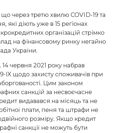
, що через третю хвилю COVІD-19 та
, які діють уже в 15 регіонах
мікрокредитних організацій стрімко
злад на фінансовому ринку негайно
ада України.
 14 червня 2021 року набрав
9-IX щодо захисту споживачів при
аборгованості. Цим законом
афних санкцій за несвоєчасне
редит видавався на місяць та не
бітної плати, пеня та штрафи не
двійного розміру. Якщо кредит
рафні санкції не можуть бути