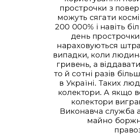
прострочки з повер
можуть сягати космі
200 000% і навіть бі
день прострочки
нараховуються штра
випадки, коли людин
гривень, а віддават
то й сотні разів біл
в Україні. Таких лю
колектори. А якщо в
колектори виграю
Виконавча служба 
майно боржни
право