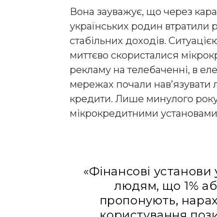
Вона зауважує, що через кар
українських родин втратили 
стабільних доходів. Ситуаці
миттєво скористалися мікрокр
рекламу на телебаченні, в ел
мережах почали нав’язувати 
кредити. Лише минулого року
мікрокредитними установами з
«Фінансові установи
людям, що 1% аб
пропонують, нарах
користування пози