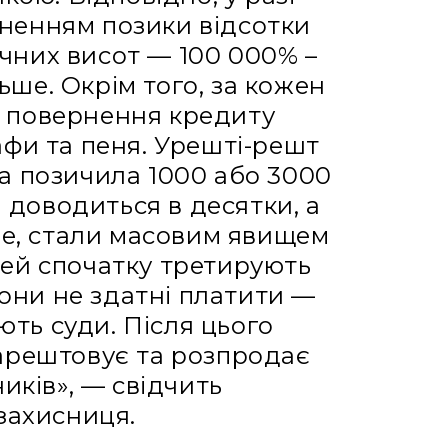
ненням позики відсотки
чних висот — 100 000% –
льше. Окрім того, за кожен
 повернення кредиту
фи та пеня. Урешті-решт
а позичила 1000 або 3000
и доводиться в десятки, а
ьше, стали масовим явищем
дей спочатку третирують
они не здатні платити —
ть суди. Після цього
арештовує та розпродає
ків», — свідчить
захисниця.