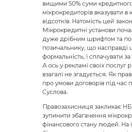
вищими 50% суми кредитного т
мікрокредиторів вказувати в 
відсотків. Натомість цей зако
Мікрокредитні установи почал
дуже дрібним шрифтом та п
позичальнику, що насправді 
формальність, і сплачувати з
А ось у рекламі своїх послуг 
взагалі не згадується. Як пр
про умови договорів під час 
Суслова.
Правозахисниця закликає НБУ
зупинити збагачення мікрокр
фінансового стану людей. На 