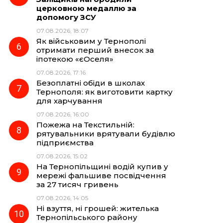
церковною медаллю за
допомогу ЗСУ
07.08.2026, 18:07
Як військовим у Тернополі
отримати перший внесок за
іпотекою «єОселя»
07.08.2026, 17:16
Безоплатні обіди в школах
Тернополя: як виготовити картку
для харчування
07.08.2026, 16:00
Пожежа на Текстильній:
рятувальники врятували будівлю
підприємства
07.08.2026, 15:02
На Тернопільщині водій купив у
мережі фальшиве посвідчення
за 27 тисяч гривень
07.08.2026, 14:05
Ні взуття, ні грошей: жителька
Тернопільського району