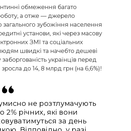
антинні обмеження багато
роботу, а отже — джерело
єю загального зубожіння населення
едитні установи, які через масову
ектронних ЗМІ та соціальних
людям швидкі та начебто дешеві
 заборгованість українців перед
росла до 14, 8 млрд грн (на 6,6%)!
 умисно не розтлумачують
о 2% річних, які вони
овуватимуться за день
кою. Відповідно, у разі