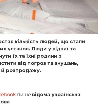
остає кількість людей, що стали
х установ. Люди у відчаї та
ти їх та їхні родини з
стити від погроз та знущань,
 й розпродажу.
cebook
пише
відома українська
лова
.