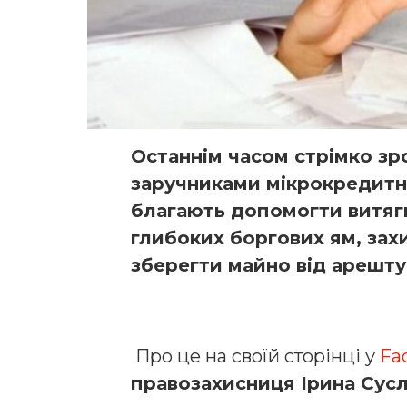
Останнім часом стрімко зр
заручниками мікрокредитни
благають допомогти витягну
глибоких боргових ям, захи
зберегти майно від арешту
Про це на своїй сторінці у
Fa
правозахисниця Ірина Сус