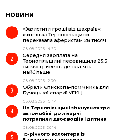
НОВИНИ
«Захистити гроші від шахраїв»:
жителька Тернопільщини
переказала аферистам 28 тисяч
08.08.2026, 14:20
Середня зарплата на
Тернопільщині перевищила 25,5
тисячі гривень: де платять
найбільше
08.08.2026, 12:30
Обрали Єпископа-помічника для
Бучацької єпархії УГКЦ
08.08.2026, 10:44
На Тернопільщині зіткнулися три
автомобілі: до лікарні
потрапили двоє водіїв і дитина
08.08.2026, 09:14
15-річного волонтера із
Заліщиків нагородили