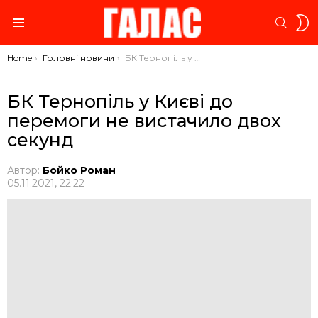
S
SEARC
S
Menu
You are here:
Home
Головні новини
БК Тернопіль у Києві до перемоги не вистачило двох секунд
БК Тернопіль у Києві до
перемоги не вистачило двох
секунд
Автор:
Бойко Роман
05.11.2021, 22:22