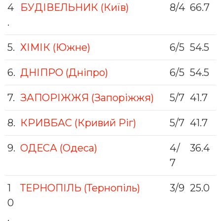
4
БУДІВЕЛЬНИК (Київ)
8/4
66.7
.
5.
ХІМІК (Южне)
6/5
54.5
6.
ДНІПРО (Дніпрo)
6/5
54.5
7.
ЗАПОРІЖЖЯ (Запоріжжя)
5/7
41.7
8.
КРИВБАС (Кривий Ріг)
5/7
41.7
9.
ОДЕСА (Одеса)
4/
36.4
7
1
ТЕРНОПІЛЬ (Тернопіль)
3/9
25.0
0
.