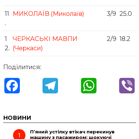
11
МИКОЛАЇВ (Миколаїв)
3/9
25.0
.
1
ЧЕРКАСЬКІ МАВПИ
2/9
18.2
2.
(Черкаси)
Поділитися:
F
T
W
V
a
e
h
i
c
l
a
b
НОВИНИ
П’яний устілку втікач перекинув
e
e
t
e
машину з пасажиром: шокуючі