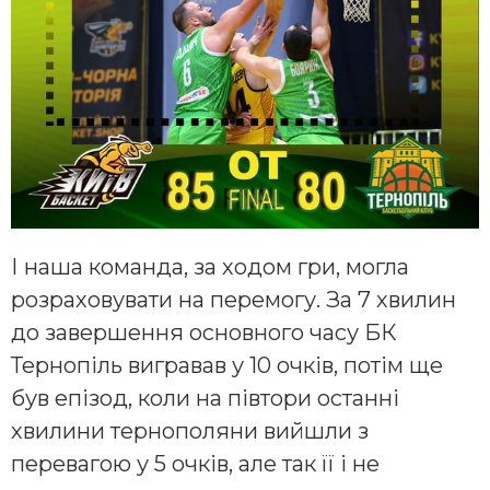
І наша команда, за ходом гри, могла
розраховувати на перемогу. За 7 хвилин
до завершення основного часу БК
Тернопіль вигравав у 10 очків, потім ще
був епізод, коли на півтори останні
хвилини тернополяни вийшли з
перевагою у 5 очків, але так її і не