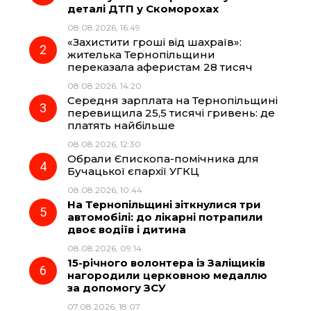
деталі ДТП у Скоморохах
b
g
s
r
08.08.2026, 16:49
«Захистити гроші від шахраїв»:
o
r
A
жителька Тернопільщини
переказала аферистам 28 тисяч
08.08.2026, 14:20
o
a
p
Середня зарплата на Тернопільщині
перевищила 25,5 тисячі гривень: де
k
m
p
платять найбільше
08.08.2026, 12:30
Обрали Єпископа-помічника для
Бучацької єпархії УГКЦ
08.08.2026, 10:44
На Тернопільщині зіткнулися три
автомобілі: до лікарні потрапили
двоє водіїв і дитина
08.08.2026, 09:14
15-річного волонтера із Заліщиків
нагородили церковною медаллю
за допомогу ЗСУ
07.08.2026, 18:07