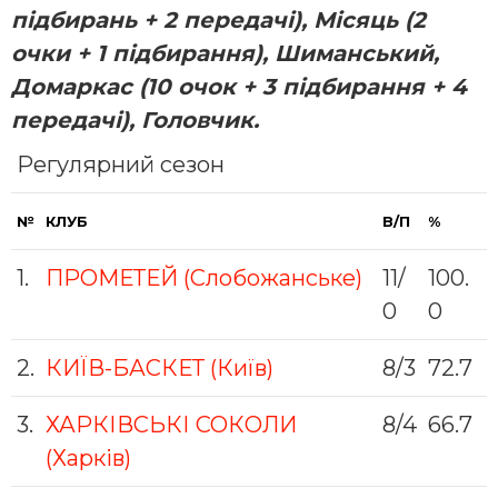
пiдбирань + 2 передачі), Місяць (2
очки + 1 підбирання), Шиманський,
Домаркас (10 очок + 3 підбирання + 4
передачі), Головчик.
Регулярний сезон
№
КЛУБ
В/П
%
1.
ПРОМЕТЕЙ (Cлобожанське)
11/
100.
0
0
2.
КИЇВ-БАСКЕТ (Київ)
8/3
72.7
3.
ХАРКІВСЬКІ СОКОЛИ
8/4
66.7
(Харків)