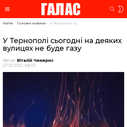
S
SEARC
S
Menu
You are here:
Home
Головні новини
У Тернополі сьогодні на деяких вулицях не буде газу
У Тернополі сьогодні на деяких
вулицях не буде газу
Автор:
Віталій Чемерис
27.10.2021, 08:01