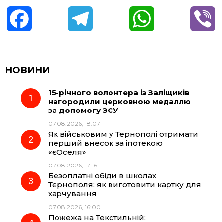
F
T
W
V
a
e
h
i
c
l
a
b
НОВИНИ
15-річного волонтера із Заліщиків
e
e
t
e
нагородили церковною медаллю
за допомогу ЗСУ
b
g
s
r
07.08.2026, 18:07
Як військовим у Тернополі отримати
o
r
A
перший внесок за іпотекою
«єОселя»
07.08.2026, 17:16
o
a
p
Безоплатні обіди в школах
Тернополя: як виготовити картку для
k
m
p
харчування
07.08.2026, 16:00
Пожежа на Текстильній: