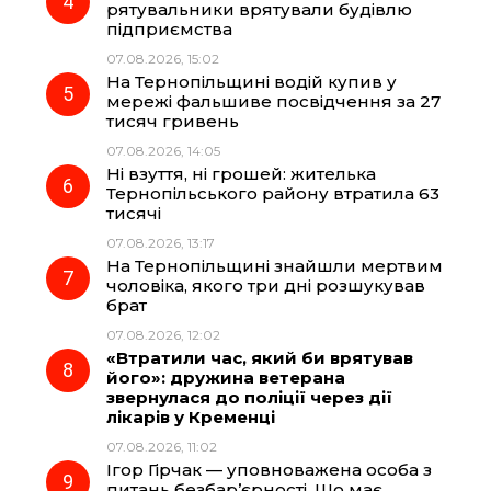
рятувальники врятували будівлю
підприємства
07.08.2026, 15:02
На Тернопільщині водій купив у
мережі фальшиве посвідчення за 27
тисяч гривень
07.08.2026, 14:05
Ні взуття, ні грошей: жителька
Тернопільського району втратила 63
тисячі
07.08.2026, 13:17
На Тернопільщині знайшли мертвим
чоловіка, якого три дні розшукував
брат
07.08.2026, 12:02
«Втратили час, який би врятував
його»: дружина ветерана
звернулася до поліції через дії
лікарів у Кременці
07.08.2026, 11:02
Ігор Гірчак — уповноважена особа з
питань безбар’єрності. Що має