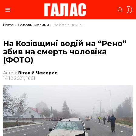
S
SEARC
S
Menu
You are here:
Home
Головні новини
На Козівщині водій на “Рено” збив на смерть чоловіка (ФОТО)
На Козівщині водій на “Рено”
збив на смерть чоловіка
(ФОТО)
Автор:
Віталій Чемерис
14.10.2021, 16:51