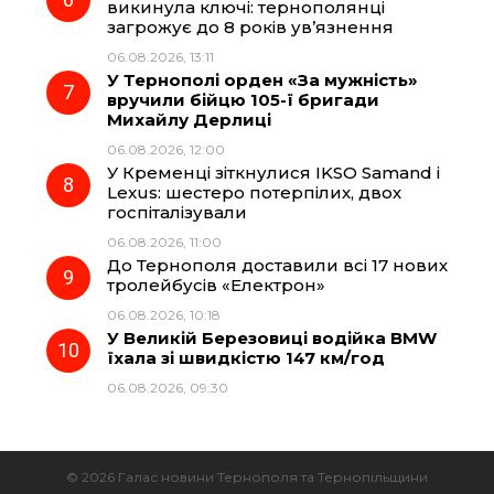
викинула ключі: тернополянці
загрожує до 8 років ув’язнення
06.08.2026, 13:11
У Тернополі орден «За мужність»
вручили бійцю 105-ї бригади
Михайлу Дерлиці
06.08.2026, 12:00
У Кременці зіткнулися IKSO Samand і
Lexus: шестеро потерпілих, двох
госпіталізували
06.08.2026, 11:00
До Тернополя доставили всі 17 нових
тролейбусів «Електрон»
06.08.2026, 10:18
У Великій Березовиці водійка BMW
їхала зі швидкістю 147 км/год
06.08.2026, 09:30
© 2026 Галас новини Тернополя та Тернопільщини