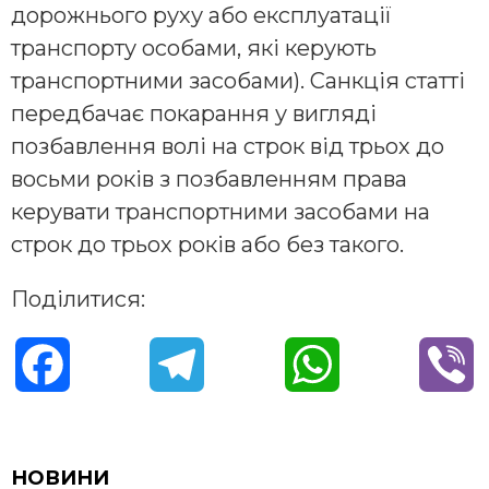
дорожнього руху або експлуатації
транспорту особами, які керують
транспортними засобами). Санкція статті
передбачає покарання у вигляді
позбавлення волі на строк від трьох до
восьми років з позбавленням права
керувати транспортними засобами на
строк до трьох років або без такого.
Поділитися:
F
T
W
V
a
e
h
i
c
l
a
b
НОВИНИ