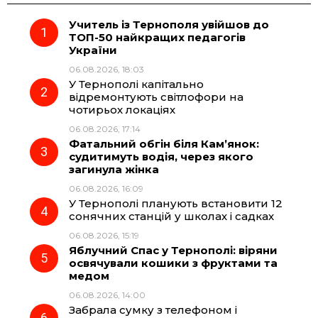
Учитель із Тернополя увійшов до
e
e
t
e
ТОП-50 найкращих педагогів
України
b
g
s
r
06.08.2026, 18:03
У Тернополі капітально
o
r
A
відремонтують світлофори на
чотирьох локаціях
06.08.2026, 17:14
o
a
p
Фатальний обгін біля Кам’янок:
судитимуть водія, через якого
k
m
p
загинула жінка
06.08.2026, 16:09
У Тернополі планують встановити 12
сонячних станцій у школах і садках
06.08.2026, 15:19
Яблучний Спас у Тернополі: віряни
освячували кошики з фруктами та
медом
06.08.2026, 14:00
Забрала сумку з телефоном і