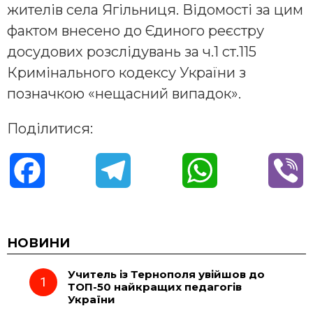
жителів села Ягільниця. Відомості за цим
фактом внесено до Єдиного реєстру
досудових розслідувань за ч.1 ст.115
Кримінального кодексу України з
позначкою «нещасний випадок».
Поділитися:
F
T
W
V
a
e
h
i
c
l
a
b
НОВИНИ
Учитель із Тернополя увійшов до
e
e
t
e
ТОП-50 найкращих педагогів
України
b
g
s
r