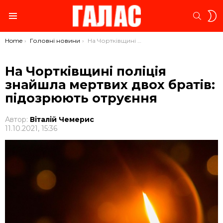
S
SEARC
S
Menu
You are here:
Home
Головні новини
На Чортківщині поліція знайшла мертвих двох братів: підозрюють отруєння
На Чортківщині поліція
знайшла мертвих двох братів:
підозрюють отруєння
Автор:
Віталій Чемерис
11.10.2021, 15:36