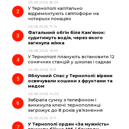
06.08.2026, 18:03
У Тернополі капітально
o
r
A
відремонтують світлофори на
чотирьох локаціях
06.08.2026, 17:14
o
a
p
Фатальний обгін біля Кам’янок:
судитимуть водія, через якого
k
m
p
загинула жінка
06.08.2026, 16:09
У Тернополі планують встановити 12
сонячних станцій у школах і садках
06.08.2026, 15:19
Яблучний Спас у Тернополі: віряни
освячували кошики з фруктами та
медом
06.08.2026, 14:00
Забрала сумку з телефоном і
викинула ключі: тернополянці
загрожує до 8 років ув’язнення
06.08.2026, 13:11
У Тернополі орден «За мужність»