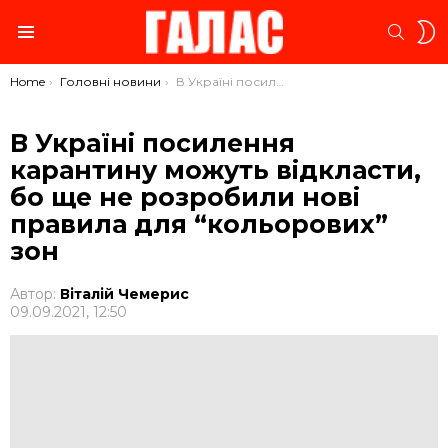
S
SEARC
S
Menu
You are here:
Home
Головні новини
В Україні посилення карантину можуть відкласти, бо ще не розробили нові правила для “кольорових” зон
В Україні посилення
карантину можуть відкласти,
бо ще не розробили нові
правила для “кольорових”
зон
Автор:
Віталій Чемерис
09.09.2021, 12:50