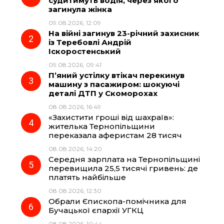
судитимуть водія, через якого
загинула жінка
b
g
s
r
09.08.2026, 12:09
На війні загинув 23-річний захисник
o
r
A
із Теребовлі Андрій
Іскоростенський
09.08.2026, 09:41
o
a
p
П’яний устілку втікач перекинув
машину з пасажиром: шокуючі
k
m
p
деталі ДТП у Скоморохах
08.08.2026, 16:49
«Захистити гроші від шахраїв»:
жителька Тернопільщини
переказала аферистам 28 тисяч
08.08.2026, 14:20
Середня зарплата на Тернопільщині
перевищила 25,5 тисячі гривень: де
платять найбільше
08.08.2026, 12:30
Обрали Єпископа-помічника для
Бучацької єпархії УГКЦ
08.08.2026, 10:44