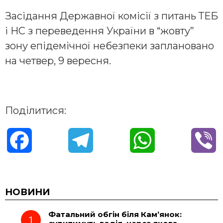
Засідання Державної комісії з питань ТЕБ
і НС з переведення України в “жовту”
зону епідемічної небезпеки заплановано
на четвер, 9 вересня.
Поділитися:
F
T
W
V
a
e
h
i
c
l
a
b
НОВИНИ
Фатальний обгін біля Кам’янок:
e
e
t
e