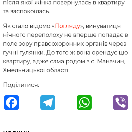
після якої жінка повернулась в квартиру
та заспокоїлась.
Як стало відомо «
Погляду
», винуватиця
нічного переполоху не вперше попадає в
поле зору правоохоронних органів через
гучні гулянки. До того ж вона орендує цю
квартиру, адже сама родом з с. Маначин,
Хмельницької області.
Поділитися:
F
T
W
V
a
e
h
i
c
l
a
b