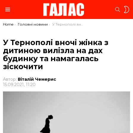
S
SEARC
S
Menu
You are here:
Home
Головні новини
У Тернополі вночі жінка з дитиною вилізла на дах будинку та намагалась зіскочити
У Тернополі вночі жінка з
дитиною вилізла на дах
будинку та намагалась
зіскочити
Автор:
Віталій Чемерис
15.09.2021, 11:20