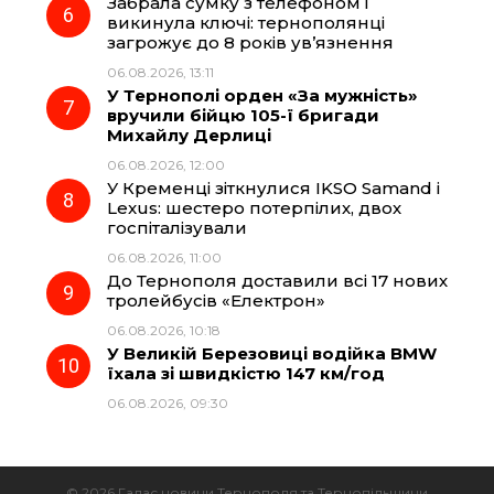
Забрала сумку з телефоном і
викинула ключі: тернополянці
загрожує до 8 років ув’язнення
06.08.2026, 13:11
У Тернополі орден «За мужність»
вручили бійцю 105-ї бригади
Михайлу Дерлиці
06.08.2026, 12:00
У Кременці зіткнулися IKSO Samand і
Lexus: шестеро потерпілих, двох
госпіталізували
06.08.2026, 11:00
До Тернополя доставили всі 17 нових
тролейбусів «Електрон»
06.08.2026, 10:18
У Великій Березовиці водійка BMW
їхала зі швидкістю 147 км/год
06.08.2026, 09:30
© 2026 Галас новини Тернополя та Тернопільщини