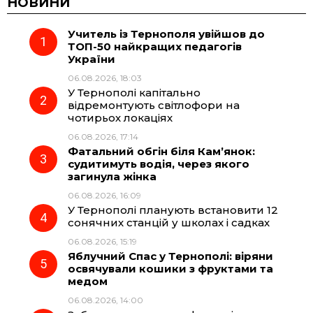
НОВИНИ
Учитель із Тернополя увійшов до
e
e
t
e
ТОП-50 найкращих педагогів
України
b
g
s
r
06.08.2026, 18:03
У Тернополі капітально
o
r
A
відремонтують світлофори на
чотирьох локаціях
06.08.2026, 17:14
o
a
p
Фатальний обгін біля Кам’янок:
судитимуть водія, через якого
k
m
p
загинула жінка
06.08.2026, 16:09
У Тернополі планують встановити 12
сонячних станцій у школах і садках
06.08.2026, 15:19
Яблучний Спас у Тернополі: віряни
освячували кошики з фруктами та
медом
06.08.2026, 14:00