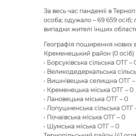
За весь час пандемії в Тернопі
особа; одужало – 69 659 осіб; 
випадки жителі інших областе
Географія поширення нових в
Кременецький район (0 осіб)
• Борсуківська сільська ОТГ – 
• Великодедеркальська сільсь
• Вишнівецька селищна ОТГ –
• Кременецька міська ОТГ – 0
• Лановецька міська ОТГ – 0
• Лопушненська сільська ОТГ 
• Почаївська міська ОТГ – 0
• Шумська міська ОТГ – 0
Тернопільський район (41 особ