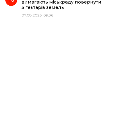
вимагають міськраду повернути
5 гектарів земель
07.08.2026, 09:36