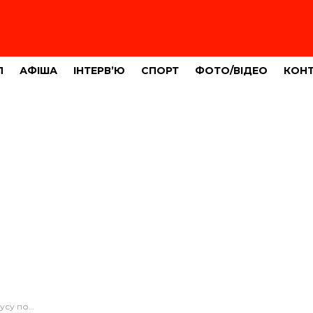
Л
АФІША
ІНТЕРВ’Ю
СПОРТ
ФОТО/ВІДЕО
КОН
ічна жінка