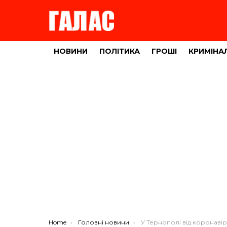
НОВИНИ
ПОЛІТИКА
ГРОШІ
КРИМІНА
You are here:
Home
Головні новини
У Тернополі від коронавірусу померла 61-р