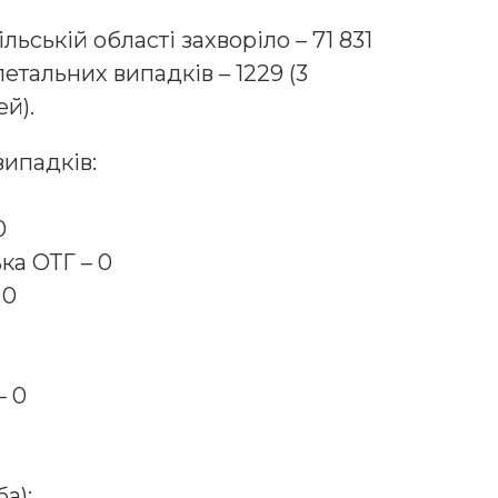
льській області захворіло – 71 831
летальних випадків – 1229 (3
й).
ипадків:
0
ка ОТГ – 0
 0
– 0
а):