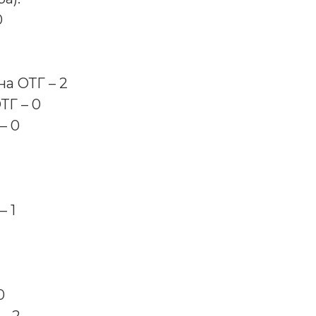
0
а ОТГ – 2
ТГ – 0
– 0
– 1
0