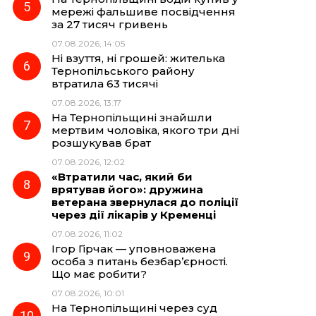
мережі фальшиве посвідчення
за 27 тисяч гривень
07.08.2026, 14:05
Ні взуття, ні грошей: жителька
Тернопільського району
втратила 63 тисячі
07.08.2026, 13:17
На Тернопільщині знайшли
мертвим чоловіка, якого три дні
розшукував брат
07.08.2026, 12:02
«Втратили час, який би
врятував його»: дружина
ветерана звернулася до поліції
через дії лікарів у Кременці
07.08.2026, 11:02
Ігор Гірчак — уповноважена
особа з питань безбар’єрності.
Що має робити?
07.08.2026, 10:01
На Тернопільщині через суд