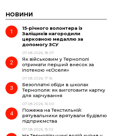
НОВИНИ
15-річного волонтера із
Заліщиків нагородили
церковною медаллю за
допомогу ЗСУ
07.08.2026, 18:07
Як військовим у Тернополі
отримати перший внесок за
іпотекою «єОселя»
07.08.2026, 17:16
Безоплатні обіди в школах
Тернополя: як виготовити картку
для харчування
07.08.2026, 16:00
Пожежа на Текстильній:
рятувальники врятували будівлю
підприємства
07.08.2026, 15:02
На Тернопільщині водій купив у