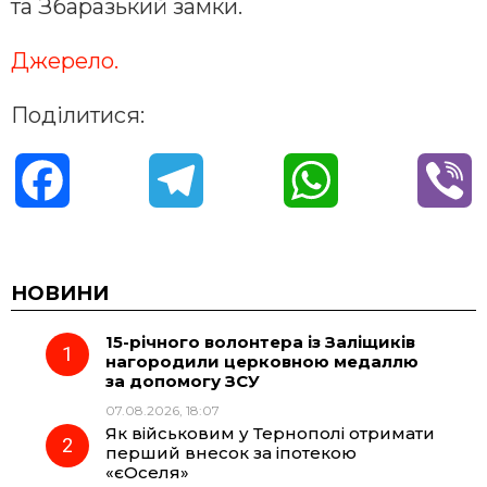
та Збаразький замки.
Джерело.
Поділитися:
F
T
W
V
a
e
h
i
c
l
a
b
НОВИНИ
15-річного волонтера із Заліщиків
e
e
t
e
нагородили церковною медаллю
за допомогу ЗСУ
b
g
s
r
07.08.2026, 18:07
Як військовим у Тернополі отримати
o
r
A
перший внесок за іпотекою
«єОселя»