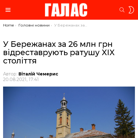
S
SEARC
S
Menu
You are here:
Home
Головні новини
У Бережанах за 26 млн грн відреставрують ратушу XIX століття
У Бережанах за 26 млн грн
відреставрують ратушу XIX
століття
Автор:
Віталій Чемерис
20.08.2021, 17:41