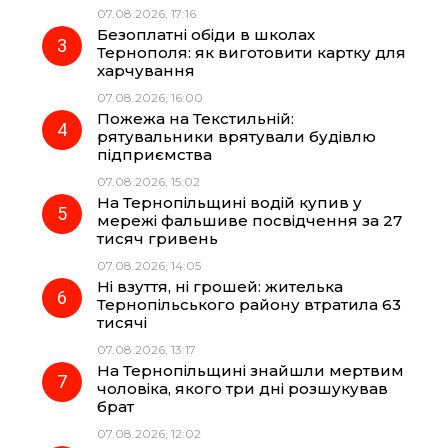
07.08.2026, 17:16
o
a
p
Безоплатні обіди в школах
Тернополя: як виготовити картку для
k
m
p
харчування
07.08.2026, 16:00
Пожежа на Текстильній:
рятувальники врятували будівлю
підприємства
07.08.2026, 15:02
На Тернопільщині водій купив у
мережі фальшиве посвідчення за 27
тисяч гривень
07.08.2026, 14:05
Ні взуття, ні грошей: жителька
Тернопільського району втратила 63
тисячі
07.08.2026, 13:17
На Тернопільщині знайшли мертвим
чоловіка, якого три дні розшукував
брат
07.08.2026, 12:02