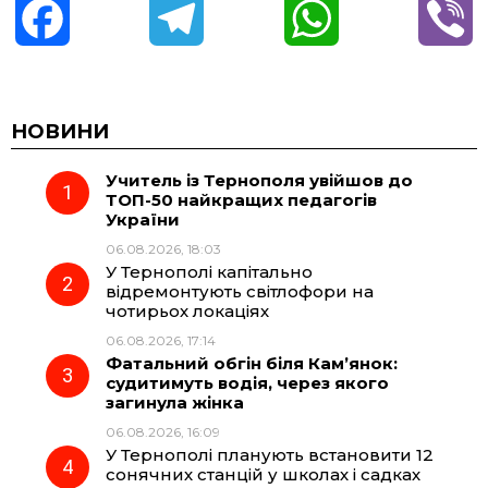
F
T
W
V
a
e
h
i
c
l
a
b
НОВИНИ
Учитель із Тернополя увійшов до
e
e
t
e
ТОП-50 найкращих педагогів
України
b
g
s
r
06.08.2026, 18:03
У Тернополі капітально
o
r
A
відремонтують світлофори на
чотирьох локаціях
06.08.2026, 17:14
o
a
p
Фатальний обгін біля Кам’янок:
судитимуть водія, через якого
k
m
p
загинула жінка
06.08.2026, 16:09
У Тернополі планують встановити 12
сонячних станцій у школах і садках