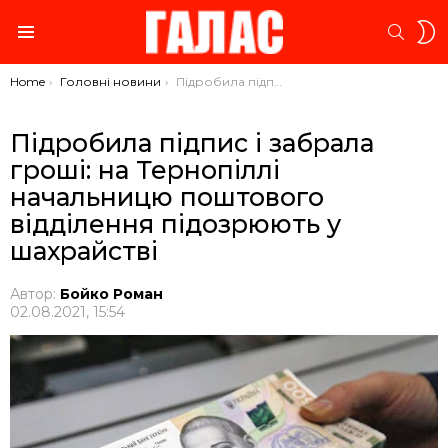
S
SEARC
S
Menu
You are here:
Home
Головні новини
Підробила підпис і забрала гроші: на Тернопіллі начальницю поштового відділення підозрюють у шахрайстві
Підробила підпис і забрала
гроші: на Тернопіллі
начальницю поштового
відділення підозрюють у
шахрайстві
Автор:
Бойко Роман
02.08.2021, 15:54