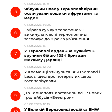
06.08.2026, 15:19
Яблучний Спас у Тернополі: віряни
освячували кошики з фруктами та
медом
06.08.2026, 14:00
Забрала сумку з телефоном і
викинула ключі: тернополянці
загрожує до 8 років ув’язнення
06.08.2026, 13:11
У Тернополі орден «За мужність»
вручили бійцю 105-ї бригади
Михайлу Дерлиці
06.08.2026, 12:00
У Кременці зіткнулися IKSO Samand і
Lexus: шестеро потерпілих, двох
госпіталізували
06.08.2026, 11:00
До Тернополя доставили всі 17 нових
тролейбусів «Електрон»
06.08.2026, 10:18
У Великій Березовиці водійка BMW