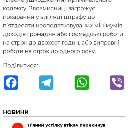
кодексу. Зловмисниці загрожує
покарання у вигляді штрафу до
п’ятдесяти неоподатковуваних мінімумів
доходів громадян або громадські роботи
на строк до двохсот годин, або виправні
роботи на строк до одного року.
Поділитися:
F
T
W
V
a
e
h
i
c
l
a
b
НОВИНИ
П’яний устілку втікач перекинув
e
e
t
e