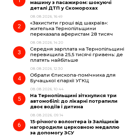
машину з пасажиром: шокуючі
деталі ДТП у Скоморохах
b
g
s
r
08.08.2026, 16:49
«Захистити гроші від шахраїв»:
o
r
A
жителька Тернопільщини
переказала аферистам 28 тисяч
08.08.2026, 14:20
o
a
p
Середня зарплата на Тернопільщині
перевищила 25,5 тисячі гривень: де
k
m
p
платять найбільше
08.08.2026, 12:30
Обрали Єпископа-помічника для
Бучацької єпархії УГКЦ
08.08.2026, 10:44
На Тернопільщині зіткнулися три
автомобілі: до лікарні потрапили
двоє водіїв і дитина
08.08.2026, 09:14
15-річного волонтера із Заліщиків
нагородили церковною медаллю
за допомогу ЗСУ