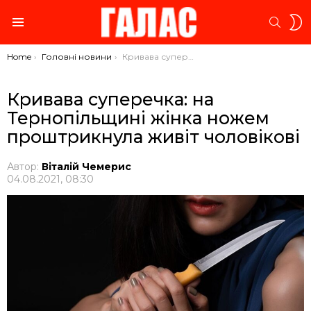
S
SEARC
S
Menu
You are here:
Home
Головні новини
Кривава суперечка: на Тернопільщині жінка ножем проштрикнула живіт чоловікові
Кривава суперечка: на
Тернопільщині жінка ножем
проштрикнула живіт чоловікові
Автор:
Віталій Чемерис
04.08.2021, 08:30