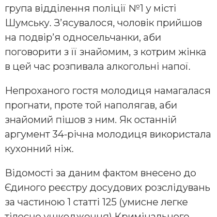
група відділення поліції №1 у місті
Шумську. З’ясувалося, чоловік прийшов
на подвір’я односельчанки, аби
поговорити з її знайомим, з котрим жінка
в цей час розпивала алкогольні напої.
Непроханого гостя молодиця намагалася
прогнати, проте той наполягав, аби
знайомий пішов з ним. Як останній
аргумент 34-річна молодиця використала
кухонний ніж.
Відомості за даним фактом внесено до
Єдиного реєстру досудових розслідувань
за частиною 1 статті 125 (умисне легке
тілесне ушкодження) Кримінального