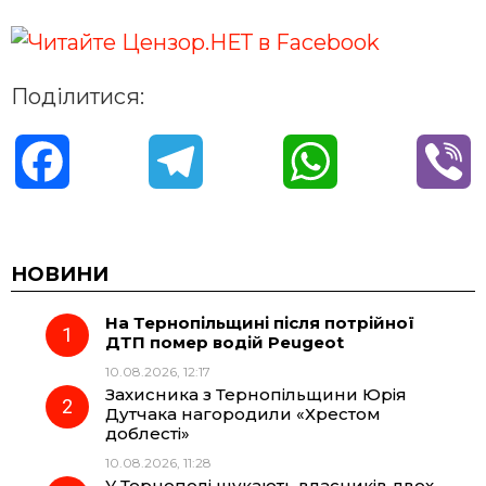
Поділитися:
F
T
W
V
a
e
h
i
c
l
a
b
НОВИНИ
На Тернопільщині після потрійної
e
e
t
e
ДТП помер водій Peugeot
10.08.2026, 12:17
b
g
s
r
Захисника з Тернопільщини Юрія
Дутчака нагородили «Хрестом
o
r
A
доблесті»
10.08.2026, 11:28
У Тернополі шукають власників двох