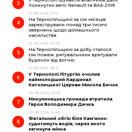
o
a
p
покинутих авто: Renault та ВАЗ-2109
10.08.2026, 10:12
k
m
p
На Тернопільщині за сім місяців
зареєстрували понад три тисячі
звернень щодо домашнього
насильства
10.08.2026, 09:09
На Тернопільщині за добу сталося
сім пожеж: рятувальники врятували
будинок від вогню
10.08.2026, 08:11
У Тернополі Літургію очолив
наймолодший Кардинал
Католицької Церкви Микола Бичок
09.08.2026, 20:35
Микулинецька громада втратила
Героя Володимира Дичка
09.08.2026, 14:46
Фатальний обгін біля Кам’янок:
судитимуть водія, через якого
загинула жінка