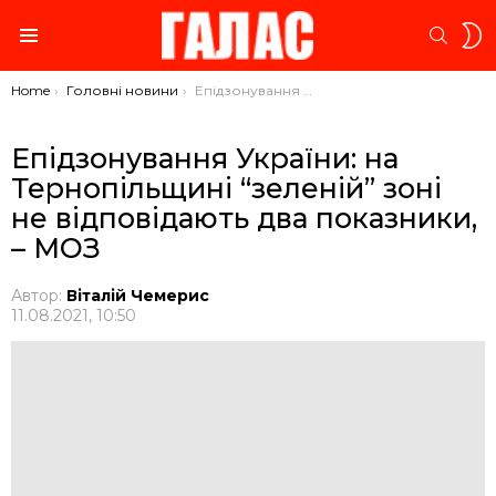
S
SEARC
S
Menu
You are here:
Home
Головні новини
Епідзонування України: на Тернопільщині “зеленій” зоні не відповідають два показники, – МОЗ
Епідзонування України: на
Тернопільщині “зеленій” зоні
не відповідають два показники,
– МОЗ
Автор:
Віталій Чемерис
11.08.2021, 10:50