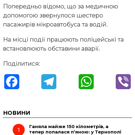
Попередньо відомо, що за медичною
допомогою звернулося шестеро
пасажирів мікроавтобуса та водій.
На місці події працюють поліцейські та
встановлюють обставини аварії.
Поділитися:
F
T
W
V
a
e
h
i
c
l
a
b
НОВИНИ
Ганяла майже 150 кілометрів, а
e
e
t
e
тепер попалася п’яною: у Тернополі