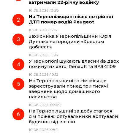
затримали 22-річну водійку
b
g
s
r
10.08.2026, 13:28
На Тернопільщині після потрійної
o
r
A
ДТП помер водій Peugeot
10.08.2026, 12:17
Захисника з Тернопільщини Юрія
o
a
p
Дутчака нагородили «Хрестом
доблесті»
k
m
p
10.08.2026, 11:28
У Тернополі шукають власників двох
покинутих авто: Renault та ВАЗ-2109
10.08.2026, 10:12
На Тернопільщині за сім місяців
зареєстрували понад три тисячі
звернень щодо домашнього
насильства
10.08.2026, 09:09
На Тернопільщині за добу сталося
сім пожеж: рятувальники врятували
будинок від вогню
10.08.2026, 08:11