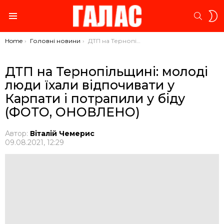
S
SEARC
S
Menu
You are here:
Home
Головні новини
ДТП на Тернопільщині: молоді люди їхали відпочивати у Карпати і потрапили у біду (ФОТО, ОНОВЛЕНО)
ДТП на Тернопільщині: молоді
люди їхали відпочивати у
Карпати і потрапили у біду
(ФОТО, ОНОВЛЕНО)
Автор:
Віталій Чемерис
09.08.2021, 12:29