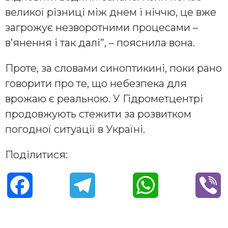
великої різниці між днем і ніччю, це вже
загрожує незворотними процесами –
в’янення і так далі”, – пояснила вона.
Проте, за словами синоптикині, поки рано
говорити про те, що небезпека для
врожаю є реальною. У Гідрометцентрі
продовжують стежити за розвитком
погодної ситуації в Україні.
Поділитися:
F
T
W
V
a
e
h
i