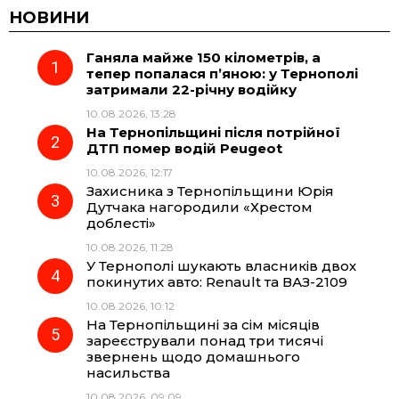
c
l
a
b
НОВИНИ
Ганяла майже 150 кілометрів, а
e
e
t
e
тепер попалася п’яною: у Тернополі
затримали 22-річну водійку
b
g
s
r
10.08.2026, 13:28
На Тернопільщині після потрійної
o
r
A
ДТП помер водій Peugeot
10.08.2026, 12:17
Захисника з Тернопільщини Юрія
o
a
p
Дутчака нагородили «Хрестом
доблесті»
k
m
p
10.08.2026, 11:28
У Тернополі шукають власників двох
покинутих авто: Renault та ВАЗ-2109
10.08.2026, 10:12
На Тернопільщині за сім місяців
зареєстрували понад три тисячі
звернень щодо домашнього
насильства
10.08.2026, 09:09