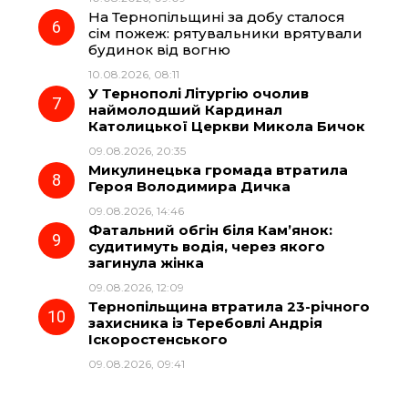
На Тернопільщині за добу сталося
сім пожеж: рятувальники врятували
будинок від вогню
10.08.2026, 08:11
У Тернополі Літургію очолив
наймолодший Кардинал
Католицької Церкви Микола Бичок
09.08.2026, 20:35
Микулинецька громада втратила
Героя Володимира Дичка
09.08.2026, 14:46
Фатальний обгін біля Кам’янок:
судитимуть водія, через якого
загинула жінка
09.08.2026, 12:09
Тернопільщина втратила 23-річного
захисника із Теребовлі Андрія
Іскоростенського
09.08.2026, 09:41