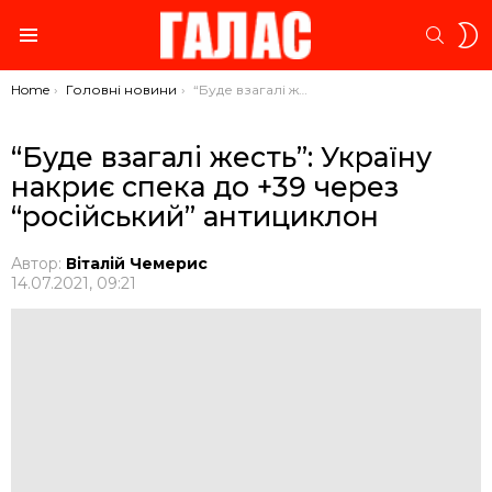
S
SEARC
S
Menu
You are here:
Home
Головні новини
“Буде взагалі жесть”: Україну накриє спека до +39 через “російський” антициклон
“Буде взагалі жесть”: Україну
накриє спека до +39 через
“російський” антициклон
Автор:
Віталій Чемерис
14.07.2021, 09:21