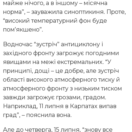
майже нічого, а в іншому – місячна
норма”, – зауважила синоптикиня. Проте,
“високий температурний фон буде
пом’якшено”.
Водночас “зустріч” антициклону і
західного фронту загрожує погодними
явищами на межі екстремальних. “У
принципі, дощі – це добре, але зустріч
області високого атмосферного тиску й
атмосферного фронту з низьким тиском
завжди загрожує грозами, градом.
Наприклад, 11 липня в Карпатах випав
град”, – пояснила вона.
Але до четверга, 15 липня, “знову все