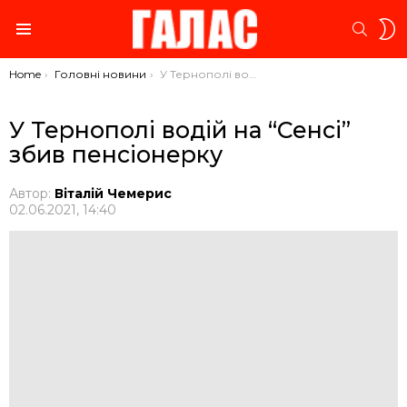
S
SEARC
S
Menu
You are here:
Home
Головні новини
У Тернополі водій на “Сенсі” збив пенсіонерку
У Тернополі водій на “Сенсі”
збив пенсіонерку
Автор:
Віталій Чемерис
02.06.2021, 14:40