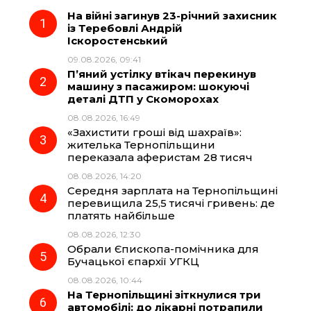
На війні загинув 23-річний захисник
e
e
t
e
із Теребовлі Андрій
Іскоростенський
b
g
s
r
09.08.2026, 09:41
П’яний устілку втікач перекинув
o
r
A
машину з пасажиром: шокуючі
деталі ДТП у Скоморохах
08.08.2026, 16:49
o
a
p
«Захистити гроші від шахраїв»:
жителька Тернопільщини
k
m
p
переказала аферистам 28 тисяч
08.08.2026, 14:20
Середня зарплата на Тернопільщині
перевищила 25,5 тисячі гривень: де
платять найбільше
08.08.2026, 12:30
Обрали Єпископа-помічника для
Бучацької єпархії УГКЦ
08.08.2026, 10:44
На Тернопільщині зіткнулися три
автомобілі: до лікарні потрапили