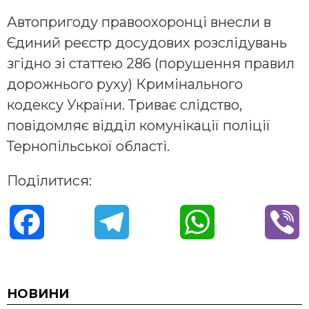
Автопригоду правоохоронці внесли в
Єдиний реєстр досудових розслідувань
згідно зі статтею 286 (порушення правил
дорожнього руху) Кримінального
кодексу України. Триває слідство,
повідомляє відділ комунікації поліції
Тернопільської області.
Поділитися:
F
T
W
V
a
e
h
i
c
l
a
b
НОВИНИ