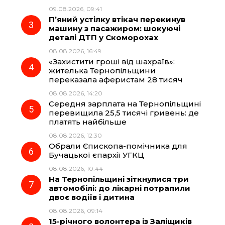
09.08.2026, 09:41
o
a
p
П’яний устілку втікач перекинув
машину з пасажиром: шокуючі
k
m
p
деталі ДТП у Скоморохах
08.08.2026, 16:49
«Захистити гроші від шахраїв»:
жителька Тернопільщини
переказала аферистам 28 тисяч
08.08.2026, 14:20
Середня зарплата на Тернопільщині
перевищила 25,5 тисячі гривень: де
платять найбільше
08.08.2026, 12:30
Обрали Єпископа-помічника для
Бучацької єпархії УГКЦ
08.08.2026, 10:44
На Тернопільщині зіткнулися три
автомобілі: до лікарні потрапили
двоє водіїв і дитина
08.08.2026, 09:14
15-річного волонтера із Заліщиків