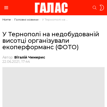
S
SEARC
S
Menu
You are here:
Home
Головні новини
У Тернополі на недобудованій висотці організували екоперформанс (ФОТО)
У Тернополі на недобудованій
висотці організували
екоперформанс (ФОТО)
Автор:
Віталій Чемерис
22.06.2021, 17:44