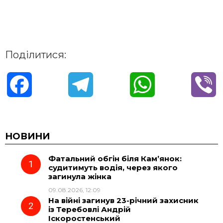
Поділитися:
F
T
W
V
a
e
h
i
c
l
a
b
НОВИНИ
Фатальний обгін біля Кам’янок:
e
e
t
e
судитимуть водія, через якого
загинула жінка
b
g
s
r
09.08.2026, 12:09
На війні загинув 23-річний захисник
o
r
A
із Теребовлі Андрій
Іскоростенський