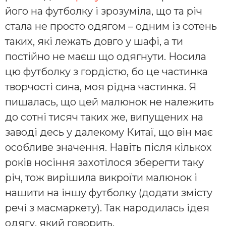
його на футболку і зрозуміла, що та річ
стала не просто одягом – одним із сотень
таких, які лежать довго у шафі, а ти
постійно не маєш що одягнути. Носила
цю футболку з гордістю, бо це частинка
творчості сина, моя рідна частинка. Я
пишалась, що цей малюнок не належить
до сотні тисяч таких же, випущених на
заводі десь у далекому Китаї, що він має
особливе значення. Навіть після кількох
років носіння захотілося зберегти таку
річ, тож вирішила викроїти малюнок і
нашити на іншу футболку (додати змісту
речі з масмаркету). Так народилась ідея
одягу, який говорить.