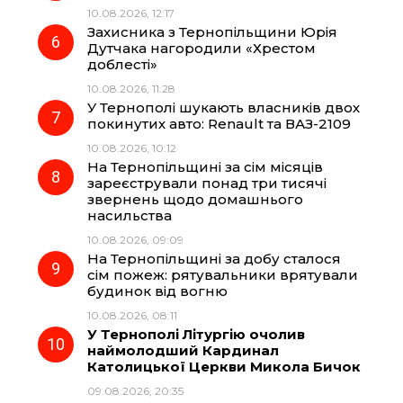
10.08.2026, 12:17
Захисника з Тернопільщини Юрія
Дутчака нагородили «Хрестом
доблесті»
10.08.2026, 11:28
У Тернополі шукають власників двох
покинутих авто: Renault та ВАЗ-2109
10.08.2026, 10:12
На Тернопільщині за сім місяців
зареєстрували понад три тисячі
звернень щодо домашнього
насильства
10.08.2026, 09:09
На Тернопільщині за добу сталося
сім пожеж: рятувальники врятували
будинок від вогню
10.08.2026, 08:11
У Тернополі Літургію очолив
наймолодший Кардинал
Католицької Церкви Микола Бичок
09.08.2026, 20:35