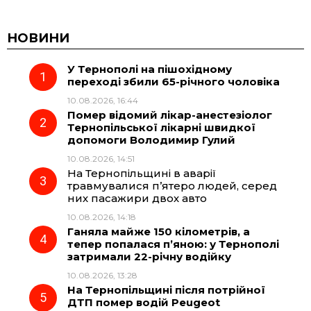
НОВИНИ
У Тернополі на пішохідному
переході збили 65-річного чоловіка
10.08.2026, 16:44
Помер відомий лікар-анестезіолог
Тернопільської лікарні швидкої
допомоги Володимир Гулий
10.08.2026, 14:51
На Тернопільщині в аварії
травмувалися п’ятеро людей, серед
них пасажири двох авто
10.08.2026, 14:18
Ганяла майже 150 кілометрів, а
тепер попалася п’яною: у Тернополі
затримали 22-річну водійку
10.08.2026, 13:28
На Тернопільщині після потрійної
ДТП помер водій Peugeot