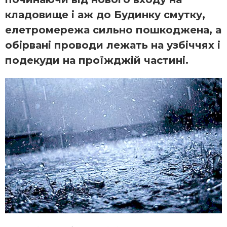
кладовище і аж до Будинку смутку,
елетромережа сильно пошкоджена, а
обірвані проводи лежать на узбіччях і
подекуди на проїжджій частині.