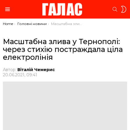
S
SEARC
S
Menu
You are here:
Home
Головні новини
Масштабна злива у Тернополі: через стихію постраждала ціла електролінія
Масштабна злива у Тернополі:
через стихію постраждала ціла
електролінія
Автор:
Віталій Чемерис
20.06.2021, 09:41