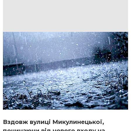
Вздовж вулиці Микулинецької,
починаючи від нового входу на