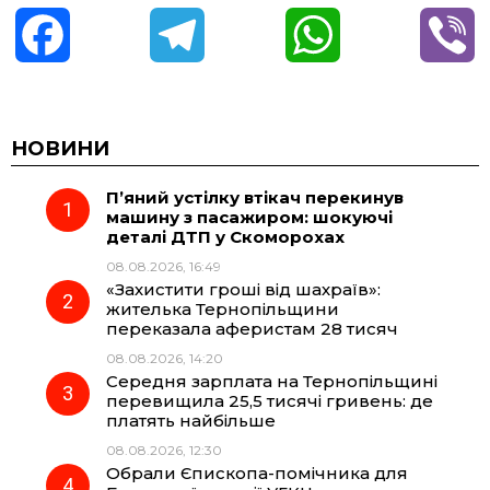
F
T
W
V
a
e
h
i
c
l
a
b
НОВИНИ
П’яний устілку втікач перекинув
e
e
t
e
машину з пасажиром: шокуючі
деталі ДТП у Скоморохах
b
g
s
r
08.08.2026, 16:49
«Захистити гроші від шахраїв»:
o
r
A
жителька Тернопільщини
переказала аферистам 28 тисяч
08.08.2026, 14:20
o
a
p
Середня зарплата на Тернопільщині
перевищила 25,5 тисячі гривень: де
k
m
p
платять найбільше
08.08.2026, 12:30
Обрали Єпископа-помічника для