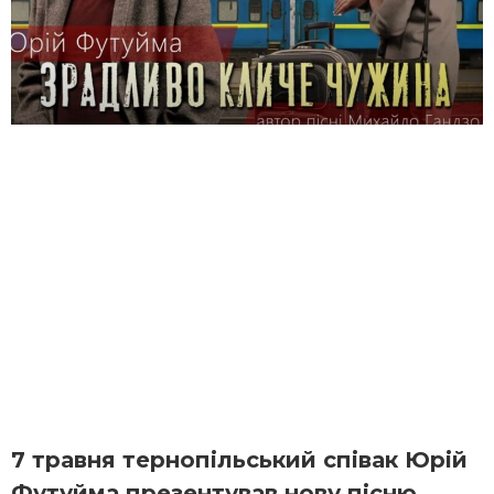
7 травня тернопільський співак Юрій
Футуйма презентував нову пісню,