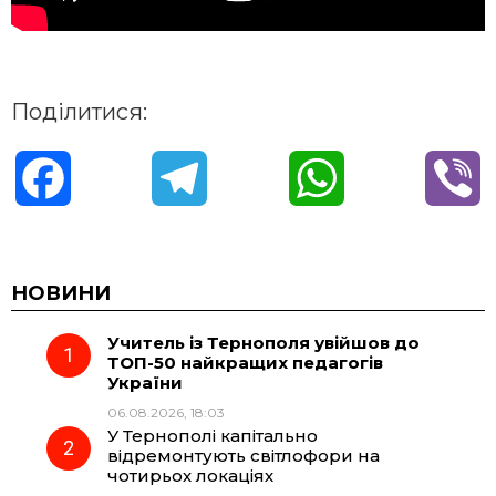
Поділитися:
F
T
W
V
a
e
h
i
c
l
a
b
НОВИНИ
Учитель із Тернополя увійшов до
e
e
t
e
ТОП-50 найкращих педагогів
України
b
g
s
r
06.08.2026, 18:03
У Тернополі капітально
o
r
A
відремонтують світлофори на
чотирьох локаціях