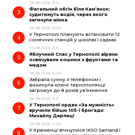
06.08.2026, 17:14
o
a
p
Фатальний обгін біля Кам’янок:
судитимуть водія, через якого
k
m
p
загинула жінка
06.08.2026, 16:09
У Тернополі планують встановити 12
сонячних станцій у школах і садках
06.08.2026, 15:19
Яблучний Спас у Тернополі: віряни
освячували кошики з фруктами та
медом
06.08.2026, 14:00
Забрала сумку з телефоном і
викинула ключі: тернополянці
загрожує до 8 років ув’язнення
06.08.2026, 13:11
У Тернополі орден «За мужність»
вручили бійцю 105-ї бригади
Михайлу Дерлиці
06.08.2026, 12:00
У Кременці зіткнулися IKSO Samand і