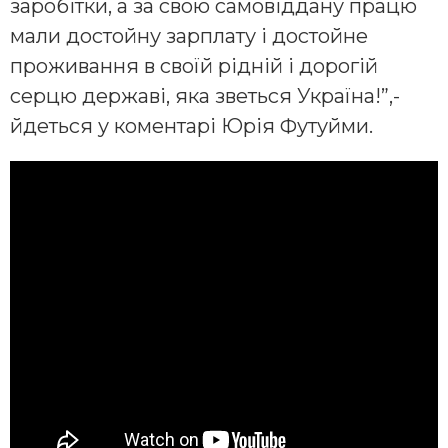
заробітки, а за свою самовіддану працю
мали достойну зарплату і достойне
проживання в своїй рідній і дорогій
серцю державі, яка зветься Україна!”,-
йдеться у коментарі Юрія Футуйми.