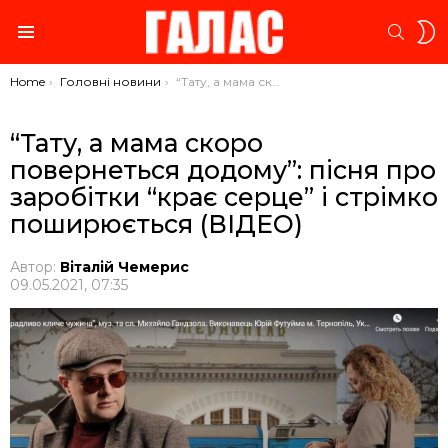
S
SEARC
S
Menu
You are here:
Home
Головні новини
“Тату, а мама скоро повернеться додому”: пісня про заробітки “крає серце” і стрімко поширюється (ВІДЕО)
“Тату, а мама скоро
повернеться додому”: пісня про
заробітки “крає серце” і стрімко
поширюється (ВІДЕО)
Автор:
Віталій Чемерис
09.05.2021, 07:35