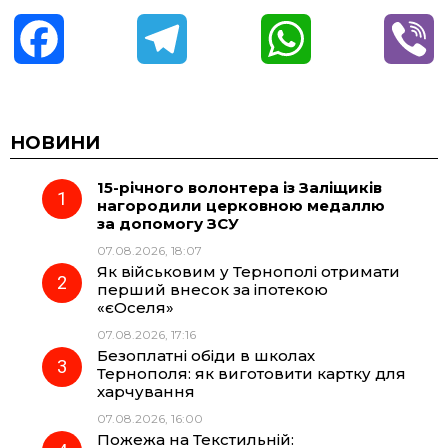
F
T
W
V
a
e
h
i
c
l
a
b
НОВИНИ
15-річного волонтера із Заліщиків
e
e
t
e
нагородили церковною медаллю
за допомогу ЗСУ
b
g
s
r
07.08.2026, 18:07
Як військовим у Тернополі отримати
o
r
A
перший внесок за іпотекою
«єОселя»
07.08.2026, 17:16
o
a
p
Безоплатні обіди в школах
Тернополя: як виготовити картку для
k
m
p
харчування
07.08.2026, 16:00
Пожежа на Текстильній: