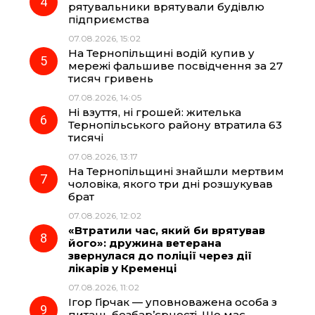
рятувальники врятували будівлю
підприємства
07.08.2026, 15:02
На Тернопільщині водій купив у
мережі фальшиве посвідчення за 27
тисяч гривень
07.08.2026, 14:05
Ні взуття, ні грошей: жителька
Тернопільського району втратила 63
тисячі
07.08.2026, 13:17
На Тернопільщині знайшли мертвим
чоловіка, якого три дні розшукував
брат
07.08.2026, 12:02
«Втратили час, який би врятував
його»: дружина ветерана
звернулася до поліції через дії
лікарів у Кременці
07.08.2026, 11:02
Ігор Гірчак — уповноважена особа з
питань безбар’єрності. Що має