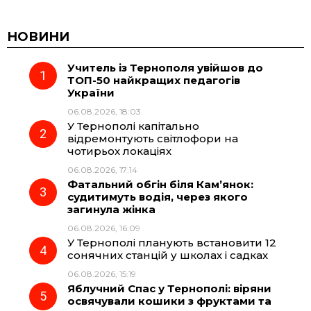
НОВИНИ
Учитель із Тернополя увійшов до
ТОП-50 найкращих педагогів
України
06.08.2026, 18:03
У Тернополі капітально
відремонтують світлофори на
чотирьох локаціях
06.08.2026, 17:14
Фатальний обгін біля Кам’янок:
судитимуть водія, через якого
загинула жінка
06.08.2026, 16:09
У Тернополі планують встановити 12
сонячних станцій у школах і садках
06.08.2026, 15:19
Яблучний Спас у Тернополі: віряни
освячували кошики з фруктами та