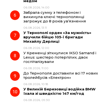
медом
06.08.2026, 14:00
Забрала сумку з телефоном і
викинула ключі: тернополянці
загрожує до 8 років ув’язнення
06.08.2026, 13:11
У Тернополі орден «За мужність»
вручили бійцю 105-ї бригади
Михайлу Дерлиці
06.08.2026, 12:00
У Кременці зіткнулися IKSO Samand і
Lexus: шестеро потерпілих, двох
госпіталізували
06.08.2026, 11:00
До Тернополя доставили всі 17 нових
тролейбусів «Електрон»
06.08.2026, 10:18
У Великій Березовиці водійка BMW
їхала зі швидкістю 147 км/год
06.08.2026, 09:30