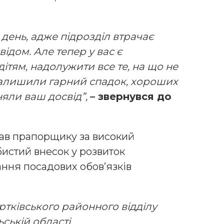
і день, адже підрозділ втрачає
ідом. Але тепер у вас є
ітям, надолужити все те, на що не
 залишили гарний спадок, хороших
няли ваш досвід”,
– звернувся до
вав прапорщику за високий
бистий внесок у розвиток
ання посадових обов’язків
тківського районного відділу
ській області