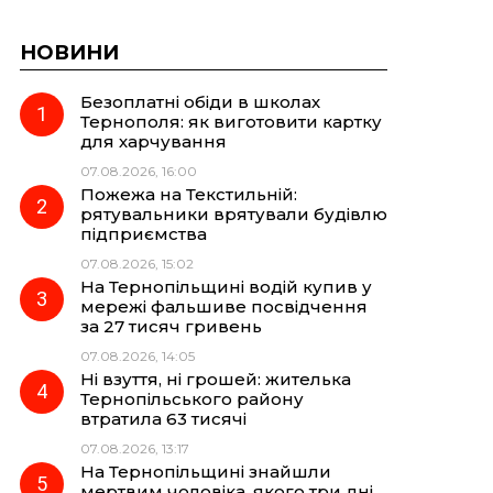
НОВИНИ
Безоплатні обіди в школах
Тернополя: як виготовити картку
для харчування
07.08.2026, 16:00
Пожежа на Текстильній:
рятувальники врятували будівлю
підприємства
07.08.2026, 15:02
На Тернопільщині водій купив у
мережі фальшиве посвідчення
за 27 тисяч гривень
07.08.2026, 14:05
Ні взуття, ні грошей: жителька
Тернопільського району
втратила 63 тисячі
07.08.2026, 13:17
На Тернопільщині знайшли
мертвим чоловіка, якого три дні