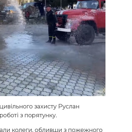
ивільного захисту Руслан
роботі з порятунку.
італи колеги, обливши з пожежного