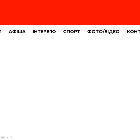
Л
АФІША
ІНТЕРВ’Ю
СПОРТ
ФОТО/ВІДЕО
КОН
а відділення (ВІДЕО)