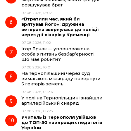
розшукував брат
07.08.2026, 12:02
«Втратили час, який би
врятував його»: дружина
ветерана звернулася до поліції
через дії лікарів у Кременці
07.08.2026, 11:02
Ігор Гірчак — уповноважена
особа з питань безбар’єрності.
Що має робити?
07.08.2026, 10:01
На Тернопільщині через суд
вимагають міськраду повернути
5 гектарів земель
07.08.2026, 09:36
У полі на Тернопільщині знайшли
артилерійський снаряд
07.08.2026, 08:25
Учитель із Тернополя увійшов
до ТОП-50 найкращих педагогів
України