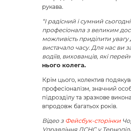
рукава.
“І радісний і сумний сьогодн
професіонала з великим досв
можливість приділити увагу д
вистачало часу. Для нас ви
водіїв, вихованців, які перей
нього колега.
Крім цього, колектив подяку
професіоналізм, значний осо
підрозділу та зразкове викон
впродовж багатьох років.
Відео з
Фейсбук-сторінки
Чор
Управління ДСНС у Тернопіль