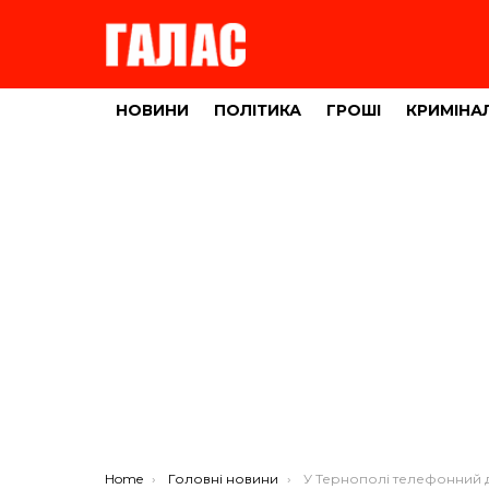
НОВИНИ
ПОЛІТИКА
ГРОШІ
КРИМІНА
You are here:
Home
Головні новини
У Тернополі телефонний дзвінок коштував жінці майже 60000 гри