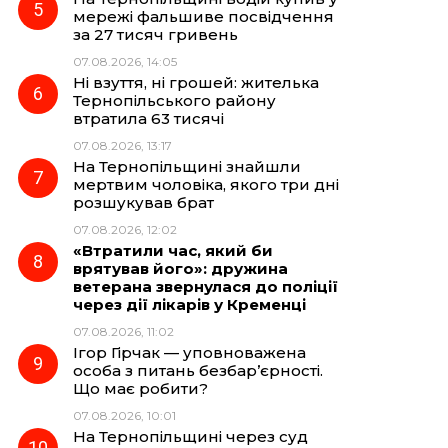
мережі фальшиве посвідчення
за 27 тисяч гривень
07.08.2026, 14:05
Ні взуття, ні грошей: жителька
Тернопільського району
втратила 63 тисячі
07.08.2026, 13:17
На Тернопільщині знайшли
мертвим чоловіка, якого три дні
розшукував брат
07.08.2026, 12:02
«Втратили час, який би
врятував його»: дружина
ветерана звернулася до поліції
через дії лікарів у Кременці
07.08.2026, 11:02
Ігор Гірчак — уповноважена
особа з питань безбар’єрності.
Що має робити?
07.08.2026, 10:01
На Тернопільщині через суд