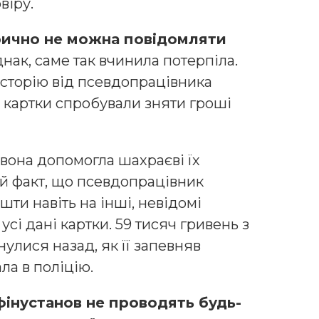
віру.
ично не можна повідомляти
нак, саме так вчинила потерпіла.
історію від псевдопрацівника
ї картки спробували зняти гроші
 вона допомогла шахраєві їх
ой факт, що псевдопрацівник
ти навіть на інші, невідомі
сі дані картки. 59 тисяч гривень з
улися назад, як її запевняв
ла в поліцію.
фінустанов не проводять будь-