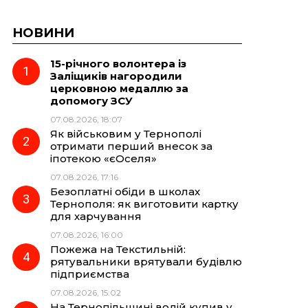
НОВИНИ
15-річного волонтера із
Заліщиків нагородили
церковною медаллю за
допомогу ЗСУ
07.08.2026, 18:07
Як військовим у Тернополі
отримати перший внесок за
іпотекою «єОселя»
07.08.2026, 17:16
Безоплатні обіди в школах
Тернополя: як виготовити картку
для харчування
07.08.2026, 16:00
Пожежа на Текстильній:
рятувальники врятували будівлю
підприємства
07.08.2026, 15:02
На Тернопільщині водій купив у