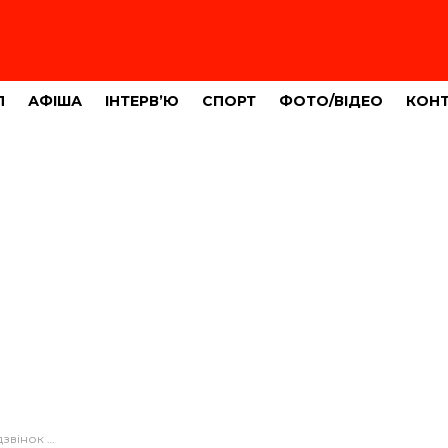
Л
АФІША
ІНТЕРВ’Ю
СПОРТ
ФОТО/ВІДЕО
КОН
вень: що сталося?