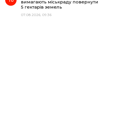
вимагають міськраду повернути
5 гектарів земель
07.08.2026, 09:36