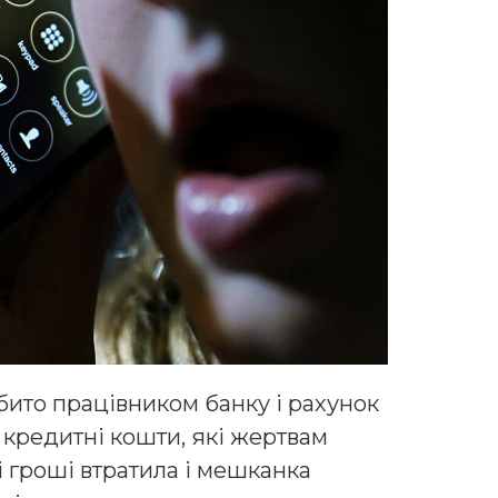
бито працівником банку і рахунок
 кредитні кошти, які жертвам
 гроші втратила і мешканка