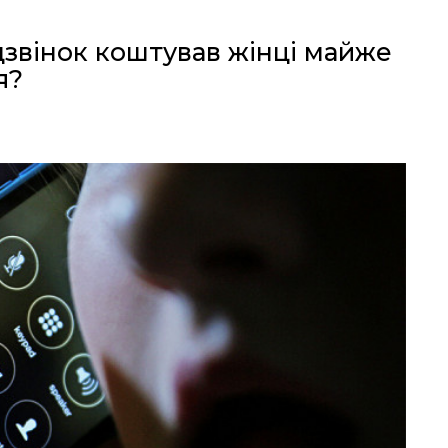
звінок коштував жінці майже
я?