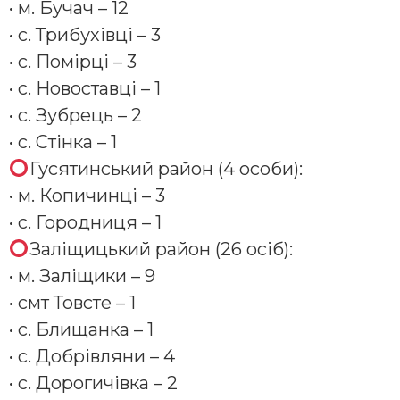
• м. Бучач – 12
• с. Трибухівці – 3
• с. Помірці – 3
• с. Новоставці – 1
• с. Зубрець – 2
• с. Стінка – 1
Гусятинський район (4 особи):
• м. Копичинці – 3
• с. Городниця – 1
Заліщицький район (26 осіб):
• м. Заліщики – 9
• смт Товсте – 1
• с. Блищанка – 1
• с. Добрівляни – 4
• с. Дорогичівка – 2