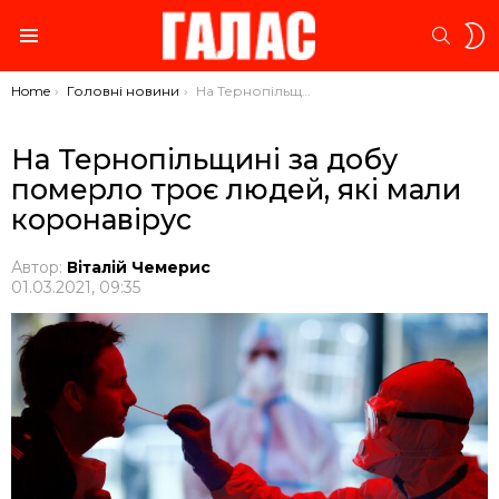
S
SEARC
S
Menu
You are here:
Home
Головні новини
На Тернопільщині за добу померло троє людей, які мали коронавірус
На Тернопільщині за добу
померло троє людей, які мали
коронавірус
Автор:
Віталій Чемерис
01.03.2021, 09:35