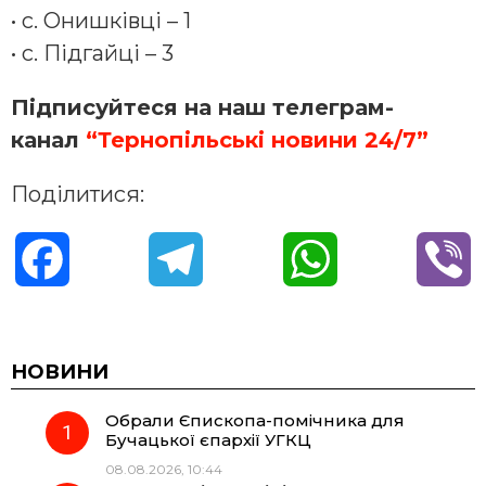
• с. Онишківці – 1
• с. Підгайці – 3
Підписуйтеся на наш телеграм-
канал
“Тернопільські новини 24/7”
Поділитися:
F
T
W
V
a
e
h
i
c
l
a
b
НОВИНИ
Обрали Єпископа-помічника для
e
e
t
e
Бучацької єпархії УГКЦ
08.08.2026, 10:44
b
g
s
r