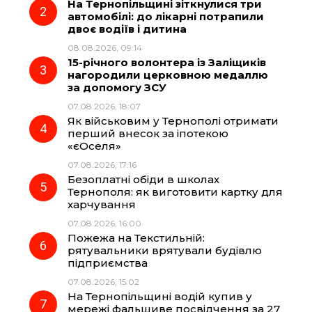
На Тернопільщині зіткнулися три
автомобілі: до лікарні потрапили
o
r
A
двоє водіїв і дитина
08.08.2026, 09:14
15-річного волонтера із Заліщиків
o
a
p
нагородили церковною медаллю
за допомогу ЗСУ
k
m
p
07.08.2026, 18:07
Як військовим у Тернополі отримати
перший внесок за іпотекою
«єОселя»
07.08.2026, 17:16
Безоплатні обіди в школах
Тернополя: як виготовити картку для
харчування
07.08.2026, 16:00
Пожежа на Текстильній:
рятувальники врятували будівлю
підприємства
07.08.2026, 15:02
На Тернопільщині водій купив у
мережі фальшиве посвідчення за 27