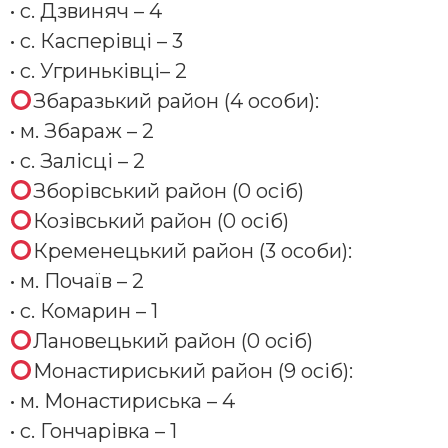
• с. Дзвиняч – 4
• с. Касперівці – 3
• с. Угриньківці– 2
Збаразький район (4 особи):
• м. Збараж – 2
• с. Залісці – 2
Зборівський район (0 осіб)
Козівський район (0 осіб)
Кременецький район (3 особи):
• м. Почаїв – 2
• с. Комарин – 1
Лановецький район (0 осіб)
Монастириський район (9 осіб):
• м. Монастириська – 4
• с. Гончарівка – 1