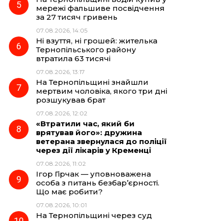
мережі фальшиве посвідчення
за 27 тисяч гривень
07.08.2026, 14:05
Ні взуття, ні грошей: жителька
Тернопільського району
втратила 63 тисячі
07.08.2026, 13:17
На Тернопільщині знайшли
мертвим чоловіка, якого три дні
розшукував брат
07.08.2026, 12:02
«Втратили час, який би
врятував його»: дружина
ветерана звернулася до поліції
через дії лікарів у Кременці
07.08.2026, 11:02
Ігор Гірчак — уповноважена
особа з питань безбар’єрності.
Що має робити?
07.08.2026, 10:01
На Тернопільщині через суд