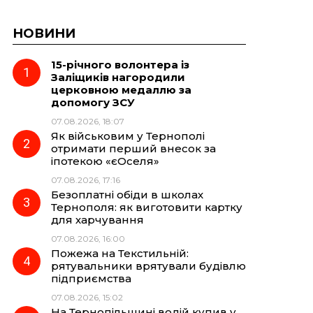
НОВИНИ
15-річного волонтера із
Заліщиків нагородили
церковною медаллю за
допомогу ЗСУ
07.08.2026, 18:07
Як військовим у Тернополі
отримати перший внесок за
іпотекою «єОселя»
07.08.2026, 17:16
Безоплатні обіди в школах
Тернополя: як виготовити картку
для харчування
07.08.2026, 16:00
Пожежа на Текстильній:
рятувальники врятували будівлю
підприємства
07.08.2026, 15:02
На Тернопільщині водій купив у