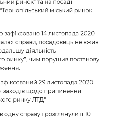
ьний ринок” та на посаді
“Тернопільський міський ринок
 зафіксовано 14 листопада 2020
ріалах справи, посадовець не вжив
одальшу діяльність
го ринку”, чим порушив постанову
еження.
афіксований 29 листопада 2020
тя заходів щодо припинення
кого ринку ЛТД”.
 одну справу і розглянули її 10