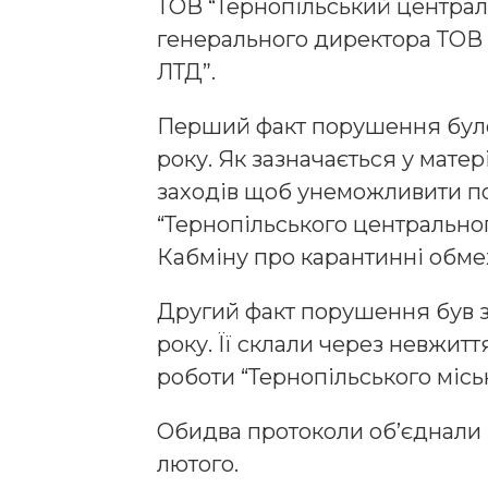
ТОВ “Тернопільський централ
генерального директора ТОВ 
ЛТД”.
Перший факт порушення було
року. Як зазначається у мате
заходів щоб унеможливити п
“Тернопільського центрально
Кабміну про карантинні обм
Другий факт порушення був з
року. Її склали через невжит
роботи “Тернопільського місь
Обидва протоколи об’єднали в
лютого.