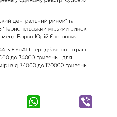
ький центральний ринок” та
 “Тернопільський міський ринок
иємець Ворко Юрій Євгенович.
. 44-3 КУпАП передбачено штраф
7000 до 34000 гривень і для
мірі від 34000 до 170000 гривень,
W
V
h
i