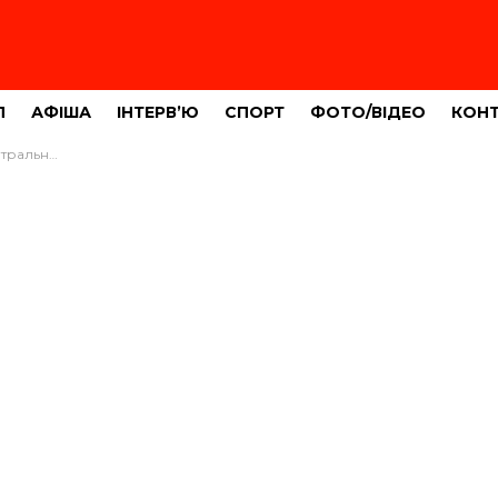
Л
АФІША
ІНТЕРВ’Ю
СПОРТ
ФОТО/ВІДЕО
КОН
в штраф – 34000 грн