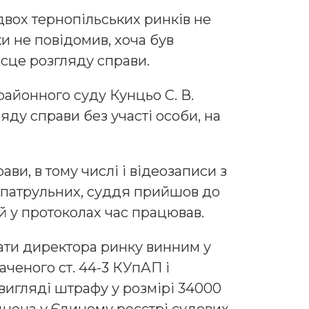
двох тернопільських ринків не
ки не повідомив, хоча був
сце розгляду справи.
айонного суду Кунцьо С. В.
ду справи без участі особи, на
ви, в тому числі і відеозаписи з
 патрульних, суддя прийшов до
й у протоколах час працював.
ати директора ринку винним у
ченого ст. 44-3 КУпАП і
вигляді штрафу у розмірі 34000
нена у Єдиному реєстрі судових