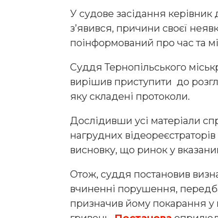
У судове засідання керівник 
з’явився, причини своєї неяв
поінформований про час та мі
Суддя Тернопільського міськр
вирішив приступити до розгля
яку складені протоколи.
Дослідивши усі матеріали спра
нагрудних відеореєстраторів
висновку, що ринок у вказани
Отож, суддя постановив визн
вчиненні порушення, передба
призначив йому покарання у 
гривень.
Постанова
оприлюд