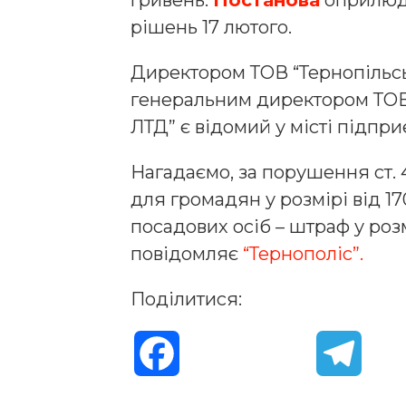
рішень 17 лютого.
Директором ТОВ “Тернопільс
генеральним директором ТОВ
ЛТД” є відомий у місті підпр
Нагадаємо, за порушення ст
для громадян у розмірі від 1
посадових осіб – штраф у роз
повідомляє
“Тернополіс”.
Поділитися:
F
T
a
e