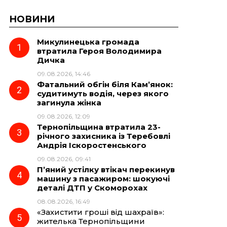
НОВИНИ
Микулинецька громада
втратила Героя Володимира
Дичка
09.08.2026, 14:46
Фатальний обгін біля Кам’янок:
судитимуть водія, через якого
загинула жінка
09.08.2026, 12:09
Тернопільщина втратила 23-
річного захисника із Теребовлі
Андрія Іскоростенського
09.08.2026, 09:41
П’яний устілку втікач перекинув
машину з пасажиром: шокуючі
деталі ДТП у Скоморохах
08.08.2026, 16:49
«Захистити гроші від шахраїв»:
жителька Тернопільщини