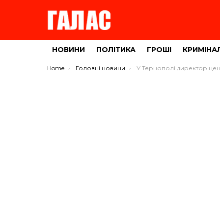
НОВИНИ
ПОЛІТИКА
ГРОШІ
КРИМІНА
You are here:
Home
Головні новини
У Тернополі директор центрального ринку за порушення карантину отрима