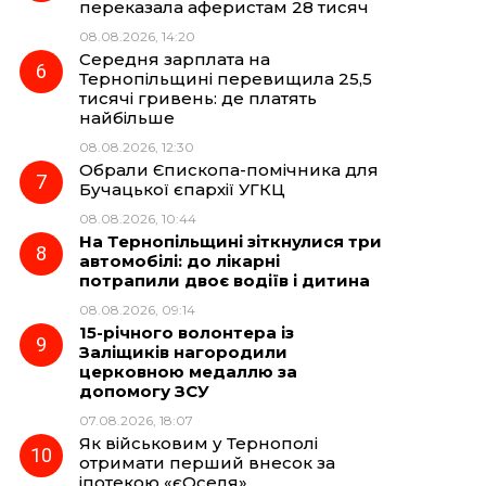
переказала аферистам 28 тисяч
08.08.2026, 14:20
Середня зарплата на
Тернопільщині перевищила 25,5
тисячі гривень: де платять
найбільше
08.08.2026, 12:30
Обрали Єпископа-помічника для
Бучацької єпархії УГКЦ
08.08.2026, 10:44
На Тернопільщині зіткнулися три
автомобілі: до лікарні
потрапили двоє водіїв і дитина
08.08.2026, 09:14
15-річного волонтера із
Заліщиків нагородили
церковною медаллю за
допомогу ЗСУ
07.08.2026, 18:07
Як військовим у Тернополі
отримати перший внесок за
іпотекою «єОселя»